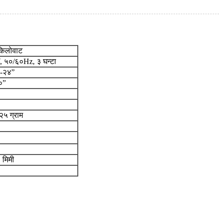
किलोवाट
५०/६०Hz, ३ घन्टा
”-२४”
०”
२५ ग्राम
मिमी