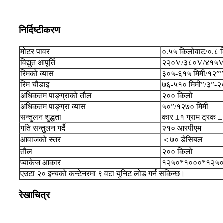
निर्दिष्टीकरण
मोटर पावर
०.५५ किलोवाट/०.८ 
विद्युत आपूर्ति
२२०V/३८०V/४१५V, 
रिमको व्यास
३०५-६१५ मिमी/१२”
रिम चौडाइ
७६-५१० मिमी”/३”-२
अधिकतम पाङ्ग्राको तौल
२०० किलो
अधिकतम पाङ्ग्रा व्यास
५०”/१२७० मिमी
सन्तुलन शुद्धता
कार ±१ ग्राम ट्रक ±
गति सन्तुलन गर्दै
२१० आरपीएम
आवाजको स्तर
＜७० डेसिबल
तौल
२०० किलो
प्याकेज आकार
१२५०*१०००*१२५० 
एउटा २० इन्चको कन्टेनरमा ९ वटा युनिट लोड गर्न सकिन्छ।
रेखाचित्र