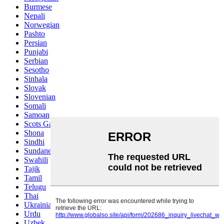
Burmese
Nepali
Norwegian
Pashto
Persian
Punjabi
Serbian
Sesotho
Sinhala
Slovak
Slovenian
Somali
Samoan
Scots Gaelic
Shona
Sindhi
Sundanese
Swahili
Tajik
Tamil
Telugu
Thai
Ukrainian
Urdu
Uzbek