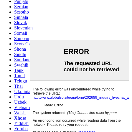
Punjabi
Serbian
Sesotho
Sinhala
Slovak
Slovenian
Somali
Samoan
Scots Gaelic
Shona
Sindhi
Sundanese
Swahili
Tajik
Tamil
Telugu
Thai
Ukrainian
Urdu
Uzbek
Vietnamese
Welsh
Xhosa
Yiddish
Yoruba