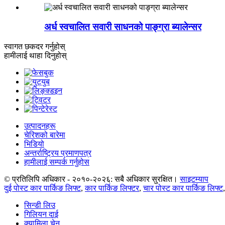
अर्ध स्वचालित सवारी साधनको पाङ्ग्रा ब्यालेन्सर
स्वागत छ
कदर गर्नुहोस्
हामीलाई थाहा दिनुहोस्
उत्पादनहरू
चेरिशको बारेमा
भिडियो
अन्तर्राष्ट्रिय प्रमाणपत्र
हामीलाई सम्पर्क गर्नुहोस
© प्रतिलिपि अधिकार - २०१०-२०२६: सबै अधिकार सुरक्षित।
साइटम्याप
दुई पोस्ट कार पार्किङ लिफ्ट
,
कार पार्किङ लिफ्टर
,
चार पोस्ट कार पार्किङ लिफ्ट
सिन्डी लिउ
गिलियन दाई
क्यामिला चेन