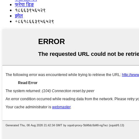
फ्रेया डिङ
१८६६३९५६५२९
इमेल
+८६१८६६३९५६५२९