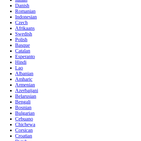
Danish
Romanian
Indonesian
Czech
Afrikaans
Swedish
Polish
Basque
Catalan
Esperanto
Hindi
Lao
Albanian
Amharic
Armenian
Azerbaijani
Belarusian
Bengali
Bosnian
Bulgarian
Cebuano
Chichewa
Corsican
Croatian