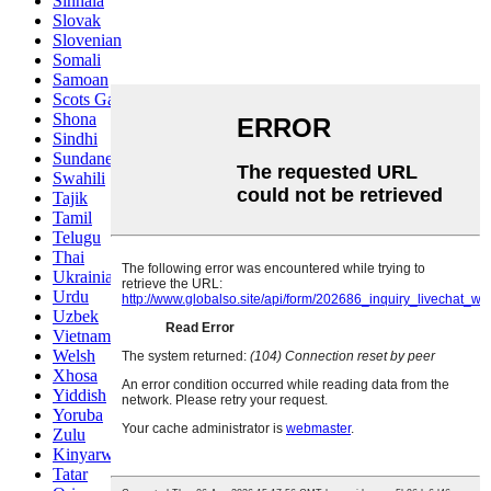
Sinhala
Slovak
Slovenian
Somali
Samoan
Scots Gaelic
Shona
Sindhi
Sundanese
Swahili
Tajik
Tamil
Telugu
Thai
Ukrainian
Urdu
Uzbek
Vietnamese
Welsh
Xhosa
Yiddish
Yoruba
Zulu
Kinyarwanda
Tatar