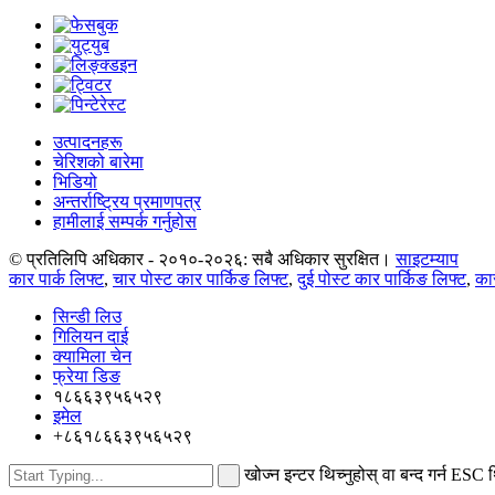
उत्पादनहरू
चेरिशको बारेमा
भिडियो
अन्तर्राष्ट्रिय प्रमाणपत्र
हामीलाई सम्पर्क गर्नुहोस
© प्रतिलिपि अधिकार - २०१०-२०२६: सबै अधिकार सुरक्षित।
साइटम्याप
कार पार्क लिफ्ट
,
चार पोस्ट कार पार्किङ लिफ्ट
,
दुई पोस्ट कार पार्किङ लिफ्ट
,
का
सिन्डी लिउ
गिलियन दाई
क्यामिला चेन
फ्रेया डिङ
१८६६३९५६५२९
इमेल
+८६१८६६३९५६५२९
खोज्न इन्टर थिच्नुहोस् वा बन्द गर्न ESC 