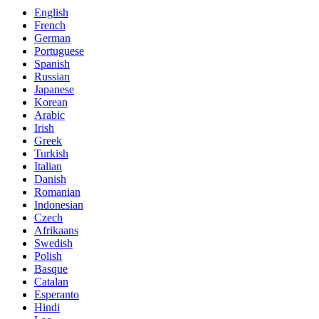
English
French
German
Portuguese
Spanish
Russian
Japanese
Korean
Arabic
Irish
Greek
Turkish
Italian
Danish
Romanian
Indonesian
Czech
Afrikaans
Swedish
Polish
Basque
Catalan
Esperanto
Hindi