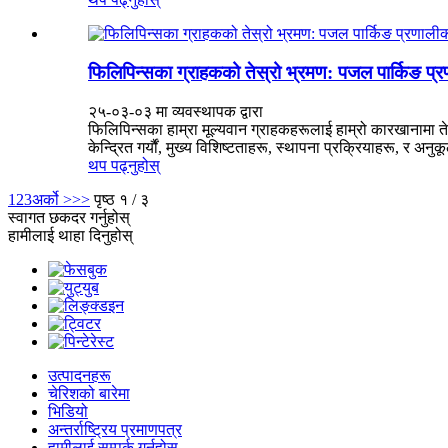
फिलिपिन्सका ग्राहकको तेस्रो भ्रमण: पजल पार्किङ प्र
२५-०३-०३ मा व्यवस्थापक द्वारा
फिलिपिन्सका हाम्रा मूल्यवान ग्राहकहरूलाई हाम्रो कारखानामा ते
केन्द्रित गर्यौं, मुख्य विशिष्टताहरू, स्थापना प्रक्रियाहरू, र अ
थप पढ्नुहोस्
1
2
3
अर्को >
>>
पृष्ठ १ / ३
स्वागत छ
कदर गर्नुहोस्
हामीलाई थाहा दिनुहोस्
उत्पादनहरू
चेरिशको बारेमा
भिडियो
अन्तर्राष्ट्रिय प्रमाणपत्र
हामीलाई सम्पर्क गर्नुहोस