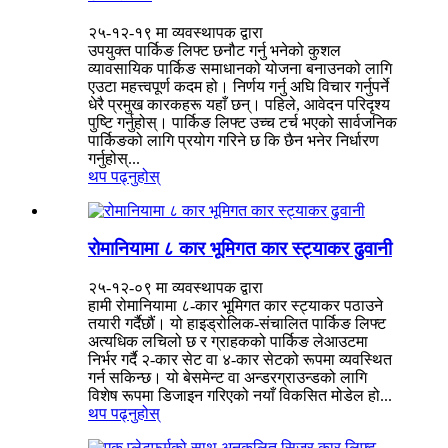
२५-१२-१९ मा व्यवस्थापक द्वारा
उपयुक्त पार्किङ लिफ्ट छनौट गर्नु भनेको कुशल
व्यावसायिक पार्किङ समाधानको योजना बनाउनको लागि
एउटा महत्त्वपूर्ण कदम हो। निर्णय गर्नु अघि विचार गर्नुपर्ने
धेरै प्रमुख कारकहरू यहाँ छन्। पहिले, आवेदन परिदृश्य
पुष्टि गर्नुहोस्। पार्किङ लिफ्ट उच्च टर्च भएको सार्वजनिक
पार्किङको लागि प्रयोग गरिने छ कि छैन भनेर निर्धारण
गर्नुहोस्...
थप पढ्नुहोस्
रोमानियामा ८ कार भूमिगत कार स्ट्याकर ढुवानी
२५-१२-०९ मा व्यवस्थापक द्वारा
हामी रोमानियामा ८-कार भूमिगत कार स्ट्याकर पठाउने
तयारी गर्दैछौं। यो हाइड्रोलिक-संचालित पार्किङ लिफ्ट
अत्यधिक लचिलो छ र ग्राहकको पार्किङ लेआउटमा
निर्भर गर्दै २-कार सेट वा ४-कार सेटको रूपमा व्यवस्थित
गर्न सकिन्छ। यो बेसमेन्ट वा अन्डरग्राउन्डको लागि
विशेष रूपमा डिजाइन गरिएको नयाँ विकसित मोडेल हो...
थप पढ्नुहोस्