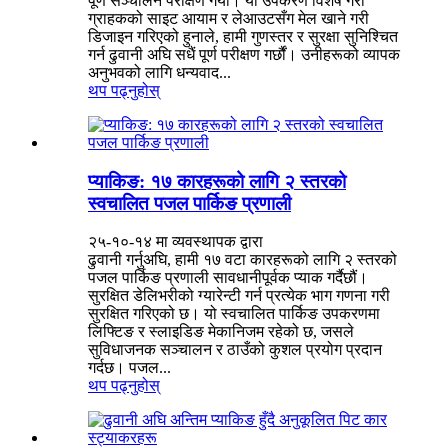
पूर्ण सञ्चालन परीक्षण गर्यौं। यो उपकरण विशेष गरी
ग्राहकको साइट आयाम र लेआउटसँग मेल खाने गरी
डिजाइन गरिएको हुनाले, हामी गुणस्तर र सुरक्षा सुनिश्चित
गर्न ढुवानी अघि सधैं पूर्ण परीक्षण गर्छौं। उनीहरूको व्यापक
अनुभवको लागि धन्यवाद...
थप पढ्नुहोस्
प्याकिङ: १७ कारहरूको लागि २ स्तरको
स्वचालित पजल पार्किङ प्रणाली
२५-१०-१४ मा व्यवस्थापक द्वारा
ढुवानी गर्नुअघि, हामी १७ वटा कारहरूको लागि २ स्तरको
पजल पार्किङ प्रणाली सावधानीपूर्वक प्याक गर्दैछौं।
सुरक्षित डेलिभरीको ग्यारेन्टी गर्न प्रत्येक भाग गणना गरी
सुरक्षित गरिएको छ। यो स्वचालित पार्किङ उपकरणमा
लिफ्टिङ र स्लाइडिङ मेकानिजम रहेको छ, जसले
सुविधाजनक सञ्चालन र ठाउँको कुशल प्रयोग प्रदान
गर्दछ। पजल...
थप पढ्नुहोस्