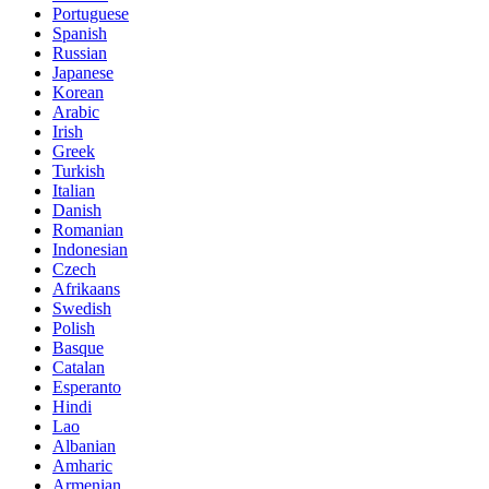
Portuguese
Spanish
Russian
Japanese
Korean
Arabic
Irish
Greek
Turkish
Italian
Danish
Romanian
Indonesian
Czech
Afrikaans
Swedish
Polish
Basque
Catalan
Esperanto
Hindi
Lao
Albanian
Amharic
Armenian