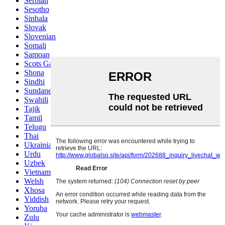
Serbian
Sesotho
Sinhala
Slovak
Slovenian
Somali
Samoan
Scots Gaelic
Shona
Sindhi
Sundanese
Swahili
Tajik
Tamil
Telugu
Thai
Ukrainian
Urdu
Uzbek
Vietnamese
Welsh
Xhosa
Yiddish
Yoruba
Zulu