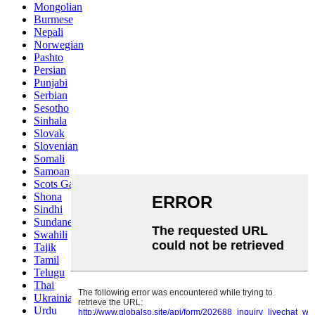
Mongolian
Burmese
Nepali
Norwegian
Pashto
Persian
Punjabi
Serbian
Sesotho
Sinhala
Slovak
Slovenian
Somali
Samoan
Scots Gaelic
Shona
Sindhi
Sundanese
Swahili
Tajik
Tamil
Telugu
Thai
Ukrainian
Urdu