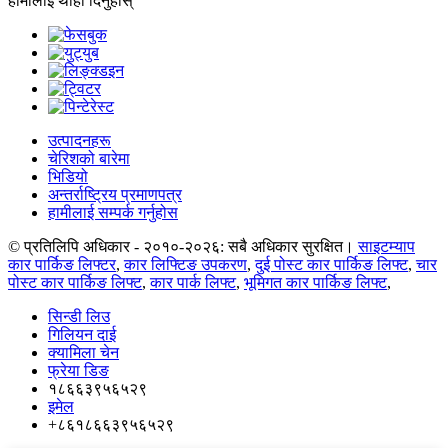
हामीलाई थाहा दिनुहोस्
उत्पादनहरू
चेरिशको बारेमा
भिडियो
अन्तर्राष्ट्रिय प्रमाणपत्र
हामीलाई सम्पर्क गर्नुहोस
© प्रतिलिपि अधिकार - २०१०-२०२६: सबै अधिकार सुरक्षित।
साइटम्याप
कार पार्किङ लिफ्टर
,
कार लिफ्टिङ उपकरण
,
दुई पोस्ट कार पार्किङ लिफ्ट
,
चार
पोस्ट कार पार्किङ लिफ्ट
,
कार पार्क लिफ्ट
,
भूमिगत कार पार्किङ लिफ्ट
,
सिन्डी लिउ
गिलियन दाई
क्यामिला चेन
फ्रेया डिङ
१८६६३९५६५२९
इमेल
+८६१८६६३९५६५२९