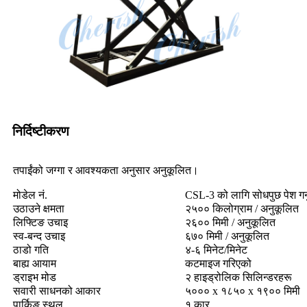
निर्दिष्टीकरण
तपाईंको जग्गा र आवश्यकता अनुसार अनुकूलित।
मोडेल नं.
CSL-3 को लागि सोधपुछ पेश गर्नुह
उठाउने क्षमता
२५०० किलोग्राम / अनुकूलित
लिफ्टिङ उचाइ
२६०० मिमी / अनुकूलित
स्व-बन्द उचाइ
६७० मिमी / अनुकूलित
ठाडो गति
४-६ मिनेट/मिनेट
बाह्य आयाम
कटमाइज गरिएको
ड्राइभ मोड
२ हाइड्रोलिक सिलिन्डरहरू
सवारी साधनको आकार
५००० x १८५० x १९०० मिमी
पार्किङ स्थल
१ कार