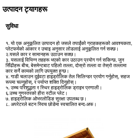
उत्पादन ट्यागहरू
सुविधा
१. यो एक अनुकूलित उत्पादन हो जसले तपाईंको ग्राहकहरूको आवश्यकता,
प्लेटफर्मको आकार र उचाइ अनुसार लोडलाई अनुकूलित गर्न सक्छ।
२.यसले कार र सामानहरू उठाउन सक्छ।
३. यसलाई विभिन्न तहहरू भएको कार उठाउन प्रयोग गर्न सकिन्छ, जुन
सिँढीहरू बीच, बेसमेन्टबाट पहिलो तल्ला, दोस्रो तल्ला वा तेस्रो तल्लामा
कार सर्ने कामको लागि उपयुक्त हुन्छ।
४. गाडी चलाउन दुईवटा हाइड्रोलिक तेल सिलिन्डर प्रयोग गर्नुहोस्, सहज
रूपमा चल्नुहोस्, र पर्याप्त शक्ति दिनुहोस्।
५. उच्च परिशुद्धता र स्थिर हाइड्रोलिक ड्राइभ प्रणाली।
६.उच्च गुणस्तरको हीरा स्टील प्लेट।
७. हाइड्रोलिक ओभरलोडिङ सुरक्षा उपलब्ध छ।
८. अपरेटरले बटन स्विच छोडेमा स्वचालित बन्द-अफ।