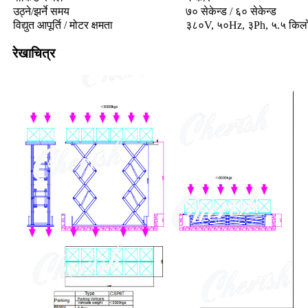
उठ्ने/झर्ने समय
७० सेकेन्ड / ६० सेकेन्ड
विद्युत आपूर्ति / मोटर क्षमता
३८०V, ५०Hz, ३Ph, ५.५ किल
रेखाचित्र