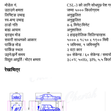
मोडेल नं.
CSL-3 को लागि सोधपुछ पेश गर्नुह
उठाउने क्षमता
जम्मा ५००० किलोग्राम
लिफ्टिङ उचाइ
अनुकूलित
स्व-बन्द उचाइ
अनुकूलित
ठाडो गति
४-६ मिनेट/मिनेट
बाह्य आयाम
अनुशासित
ड्राइभ मोड
२ हाइड्रोलिक सिलिन्डरहरू
सवारी साधनको आकार
५००० x १८५० x १९०० मिमी
पार्किङ मोड
१ जमिनमा, १ जमिनमुनि
पार्किङ स्थल
२ वटा कार
उठ्ने/झर्ने समय
७० सेकेन्ड / ६० सेकेन्ड / समाय
विद्युत आपूर्ति / मोटर क्षमता
३८०V, ५०Hz, ३Ph, ५.५ किल
रेखाचित्र