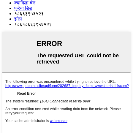
क्यामिला चेन
फ्रेया डिङ
१८६६३९५६५२९
इमेल
+८६१८६६३९५६५२९