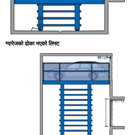
ग्यारेजको ढोका भएको लिफ्ट