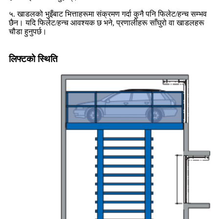
५. खाडलको भुइँबाट भित्ताहरूमा संक्रमण गर्दा कुनै पनि फिलेट/हन्च सम्भव
छैन। यदि फिलेट/हन्च आवश्यक छ भने, प्रणालीहरू साँघुरो वा खाडलहरू
चौडा हुनुपर्छ।
लिफ्टको स्थिति