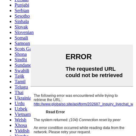
Punjabi
Serbian
Sesotho
Sinhala
Slovak
Slovenian
Somali
Samoan
Scots Gaelic
Shona
Sindhi
Sundanese
Swahili
Tajik
Tamil
Telugu
Thai
Ukrainian
Urdu
Uzbek
Vietnamese
Welsh
Xhosa
Yiddish