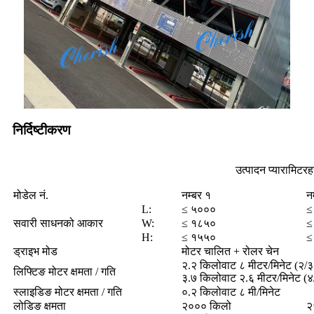
निर्दिष्टीकरण
उत्पादन प्यारामिटरह
मोडेल नं.
नम्बर १
न
L:
≤ ५०००
≤
सवारी साधनको आकार
W:
≤ १८५०
≤
H:
≤ १५५०
≤
ड्राइभ मोड
मोटर चालित + रोलर चेन
२.२ किलोवाट ८ मीटर/मिनेट (२/३ 
लिफ्टिङ मोटर क्षमता / गति
३.७ किलोवाट २.६ मीटर/मिनेट (४
स्लाइडिङ मोटर क्षमता / गति
०.२ किलोवाट ८ मी/मिनेट
लोडिङ क्षमता
२००० किलो
२