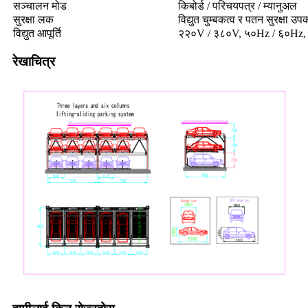
सञ्चालन मोड
किबोर्ड / परिचयपत्र / म्यानुअल
सुरक्षा लक
विद्युत चुम्बकत्व र पतन सुरक्षा 
विद्युत आपूर्ति
२२०V / ३८०V, ५०Hz / ६०Hz,
रेखाचित्र