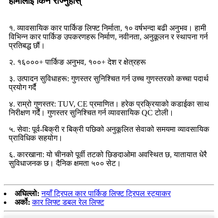
हामीलाई किन रोज्नुहोस्
१. व्यावसायिक कार पार्किङ लिफ्ट निर्माता, १० वर्षभन्दा बढी अनुभव। हामी
विभिन्न कार पार्किङ उपकरणहरू निर्माण, नवीनता, अनुकूलन र स्थापना गर्न
प्रतिबद्ध छौं।
२. १६०००+ पार्किङ अनुभव, १००+ देश र क्षेत्रहरू
३. उत्पादन सुविधाहरू: गुणस्तर सुनिश्चित गर्न उच्च गुणस्तरको कच्चा पदार्थ
प्रयोग गर्दै
४. राम्रो गुणस्तर: TUV, CE प्रमाणित। हरेक प्रक्रियाको कडाईका साथ
निरीक्षण गर्दै। गुणस्तर सुनिश्चित गर्न व्यावसायिक QC टोली।
५. सेवा: पूर्व-बिक्री र बिक्री पछिको अनुकूलित सेवाको समयमा व्यावसायिक
प्राविधिक सहयोग।
६. कारखाना: यो चीनको पूर्वी तटको छिङदाओमा अवस्थित छ, यातायात धेरै
सुविधाजनक छ। दैनिक क्षमता ५०० सेट।
अघिल्लो:
नयाँ ट्रिपल कार पार्किङ लिफ्ट ट्रिपल स्ट्याकर
अर्को:
कार लिफ्ट डबल रेल लिफ्ट