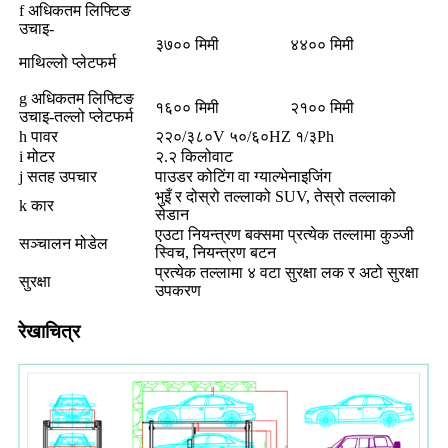
f अधिकतम लिफ्टिङ
उचाइ-
३७०० मिमी
४४०० मिमी
माथिल्लो प्लेटफर्म
g अधिकतम लिफ्टिङ
१६०० मिमी
२१०० मिमी
उचाइ-तल्लो प्लेटफर्म
h पावर
२२०/३८०V ५०/६०HZ १/३Ph
i मोटर
२.२ किलोवाट
j सतह उपचार
पाउडर कोटिंग वा ग्याल्भेनाइजिंग
भुइँ र दोस्रो तल्लाको SUV, तेस्रो तल्लाको
k कार
सेडान
एउटा नियन्त्रण बक्समा प्रत्येक तल्लामा कुञ्जी
सञ्चालन मोडेल
स्विच, नियन्त्रण बटन
प्रत्येक तल्लामा ४ वटा सुरक्षा लक र अटो सुरक्षा
सुरक्षा
उपकरण
रेखाचित्र