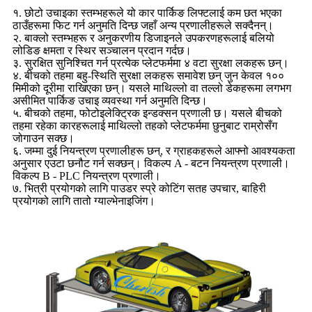
१. छोटो उचाइका स्तम्भहरूले यो कार पार्किङ लिफ्टलाई कम छत भएका
ठाउँहरूमा फिट गर्न अनुमति दिन्छ जहाँ अन्य प्रणालीहरूले सक्दैनन्।
२. बाक्लो स्तम्भहरू र अनुकरणीय डिजाइनले उपकरणहरूलाई बलियो
लोडिङ क्षमता र स्थिर सञ्चालन प्रदान गर्दछ।
३. सुरक्षित सुनिश्चित गर्न प्रत्येक प्लेटफर्ममा ४ वटा सुरक्षा लकहरू छन्।
४. बीचको तहमा बहु-स्थिति सुरक्षा लकहरू समावेश छन् जुन केवल १००
मिमीको दूरीमा राखिएका छन्। यसले माथिल्लो वा तल्लो डेकहरूमा लगभग
असीमित पार्किङ उचाइ व्यवस्था गर्न अनुमति दिन्छ।
५. बीचको तहमा, फोटोइलेक्ट्रिक इन्डक्सन प्रणाली छ। यसले बीचको
तहमा रहेका कारहरूलाई माथिल्लो तहको प्लेटफर्ममा छुनुबाट राम्रोसँग
जोगाउन सक्छ।
६. जम्मा दुई नियन्त्रण प्रणालीहरू छन्, र ग्राहकहरूले आफ्नो आवश्यकता
अनुसार एउटा छनौट गर्न सक्छन्। विकल्प A - बटन नियन्त्रण प्रणाली।
विकल्प B - PLC नियन्त्रण प्रणाली।
७. भित्री प्रयोगको लागि पाउडर स्प्रे कोटिंग सतह उपचार, बाहिरी
प्रयोगको लागि तातो ग्याल्भेनाइजिंग।