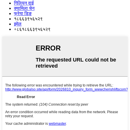
गिलियन दाई
क्यामिला चेन
फ्रेया डिङ
१८६६३९५६५२९
इमेल
+८६१८६६३९५६५२९