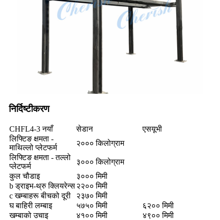
निर्दिष्टीकरण
CHFL4-3 नयाँ
सेडान
एसयूभी
लिफ्टिङ क्षमता -
२००० किलोग्राम
माथिल्लो प्लेटफर्म
लिफ्टिङ क्षमता - तल्लो
३००० किलोग्राम
प्लेटफर्म
कुल चौडाइ
३००० मिमी
b ड्राइभ-थ्रु क्लियरेन्स
२२०० मिमी
c खम्बाहरू बीचको दूरी
२३७० मिमी
घ बाहिरी लम्बाइ
५७५० मिमी
६२०० मिमी
खम्बाको उचाइ
४१०० मिमी
४९०० मिमी