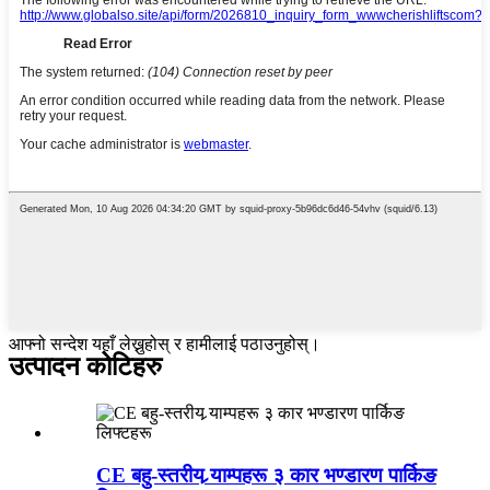
आफ्नो सन्देश यहाँ लेख्नुहोस् र हामीलाई पठाउनुहोस्।
उत्पादन कोटिहरु
CE बहु-स्तरीय र्‍याम्पहरू ३ कार भण्डारण पार्किङ