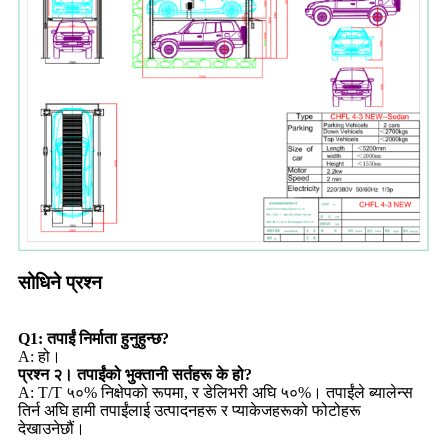
सोधिने प्रश्न
Q1: तपाईं निर्माता हुनुहुन्छ?
A: हो।
प्रश्न २। तपाईंको भुक्तानी सर्तहरू के हो?
A: T/T ५०% निक्षेपको रूपमा, र डेलिभरी अघि ५०%। तपाईंले ब्यालेन्स
तिर्न अघि हामी तपाईंलाई उत्पादनहरू र प्याकेजहरूको फोटोहरू
देखाउनेछौं।