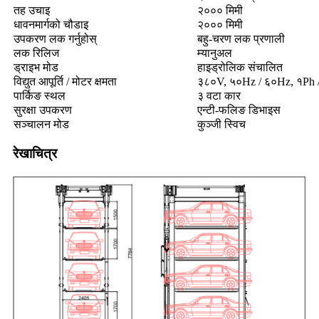
तह उचाइ
२००० मिमी
धावनमार्गको चौडाइ
२००० मिमी
उपकरण लक गर्नुहोस्
बहु-चरण लक प्रणाली
लक रिलिज
म्यानुअल
ड्राइभ मोड
हाइड्रोलिक संचालित
विद्युत आपूर्ति / मोटर क्षमता
३८०V, ५०Hz / ६०Hz, १Ph /
पार्किङ स्थल
३ वटा कार
सुरक्षा उपकरण
एन्टी-फलिङ डिभाइस
सञ्चालन मोड
कुञ्जी स्विच
रेखाचित्र