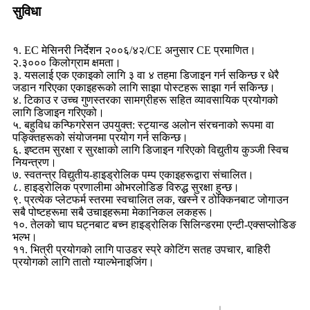
सुविधा
१. EC मेसिनरी निर्देशन २००६/४२/CE अनुसार CE प्रमाणित।
२.३००० किलोग्राम क्षमता।
३. यसलाई एक एकाइको लागि ३ वा ४ तहमा डिजाइन गर्न सकिन्छ र धेरै
जडान गरिएका एकाइहरूको लागि साझा पोस्टहरू साझा गर्न सकिन्छ।
४. टिकाउ र उच्च गुणस्तरका सामग्रीहरू सहित व्यावसायिक प्रयोगको
लागि डिजाइन गरिएको।
५. बहुविध कन्फिगरेसन उपयुक्त: स्ट्यान्ड अलोन संरचनाको रूपमा वा
पङ्क्तिहरूको संयोजनमा प्रयोग गर्न सकिन्छ।
६. इष्टतम सुरक्षा र सुरक्षाको लागि डिजाइन गरिएको विद्युतीय कुञ्जी स्विच
नियन्त्रण।
७. स्वतन्त्र विद्युतीय-हाइड्रोलिक पम्प एकाइहरूद्वारा संचालित।
८. हाइड्रोलिक प्रणालीमा ओभरलोडिङ विरुद्ध सुरक्षा हुन्छ।
९. प्रत्येक प्लेटफर्म स्तरमा स्वचालित लक, खस्ने र ठोक्किनबाट जोगाउन
सबै पोष्टहरूमा सबै उचाइहरूमा मेकानिकल लकहरू।
१०. तेलको चाप घट्नबाट बच्न हाइड्रोलिक सिलिन्डरमा एन्टी-एक्सप्लोडिङ
भल्भ।
११. भित्री प्रयोगको लागि पाउडर स्प्रे कोटिंग सतह उपचार, बाहिरी
प्रयोगको लागि तातो ग्याल्भेनाइजिंग।