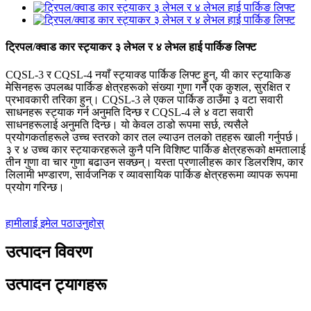
ट्रिपल/क्वाड कार स्ट्याकर ३ लेभल र ४ लेभल हाई पार्किङ लिफ्ट
CQSL-3 र CQSL-4 नयाँ स्ट्याक्ड पार्किङ लिफ्ट हुन्, यी कार स्ट्याकिङ
मेसिनहरू उपलब्ध पार्किङ क्षेत्रहरूको संख्या गुणा गर्ने एक कुशल, सुरक्षित र
प्रभावकारी तरिका हुन्। CQSL-3 ले एकल पार्किङ ठाउँमा ३ वटा सवारी
साधनहरू स्ट्याक गर्न अनुमति दिन्छ र CQSL-4 ले ४ वटा सवारी
साधनहरूलाई अनुमति दिन्छ। यो केवल ठाडो रूपमा सर्छ, त्यसैले
प्रयोगकर्ताहरूले उच्च स्तरको कार तल ल्याउन तलको तहहरू खाली गर्नुपर्छ।
३ र ४ उच्च कार स्ट्याकरहरूले कुनै पनि विशिष्ट पार्किङ क्षेत्रहरूको क्षमतालाई
तीन गुणा वा चार गुणा बढाउन सक्छन्। यस्ता प्रणालीहरू कार डिलरशिप, कार
लिलामी भण्डारण, सार्वजनिक र व्यावसायिक पार्किङ क्षेत्रहरूमा व्यापक रूपमा
प्रयोग गरिन्छ।
हामीलाई इमेल पठाउनुहोस्
उत्पादन विवरण
उत्पादन ट्यागहरू