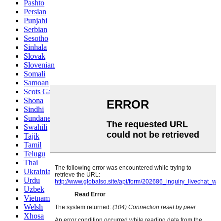
Pashto
Persian
Punjabi
Serbian
Sesotho
Sinhala
Slovak
Slovenian
Somali
Samoan
Scots Gaelic
Shona
Sindhi
Sundanese
Swahili
Tajik
Tamil
Telugu
Thai
Ukrainian
Urdu
Uzbek
Vietnamese
Welsh
Xhosa