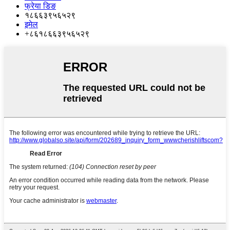
फ्रेया डिङ
१८६६३९५६५२९
इमेल
+८६१८६६३९५६५२९