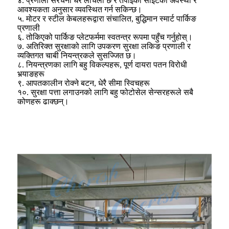
४. प्रणाली संरचना धेरै लचिलो छ र तपाईंको साइटको अवस्था र
आवश्यकता अनुसार व्यवस्थित गर्न सकिन्छ।
५. मोटर र स्टील केबलहरूद्वारा संचालित, बुद्धिमान स्मार्ट पार्किङ
प्रणाली
६. तोकिएको पार्किङ प्लेटफर्ममा स्वतन्त्र रूपमा पहुँच गर्नुहोस्।
७. अतिरिक्त सुरक्षाको लागि उपकरण सुरक्षा लकिङ प्रणाली र
व्यक्तिगत चाबी नियन्त्रकले सुसज्जित छ।
८. नियन्त्रणका लागि बहु विकल्पहरू, पूर्ण दायरा पतन विरोधी
भर्‍याङहरू
९. आपतकालीन रोक्ने बटन, धेरै सीमा स्विचहरू
१०. सुरक्षा पत्ता लगाउनको लागि बहु फोटोसेल सेन्सरहरूले सबै
कोणहरू ढाक्छन्।