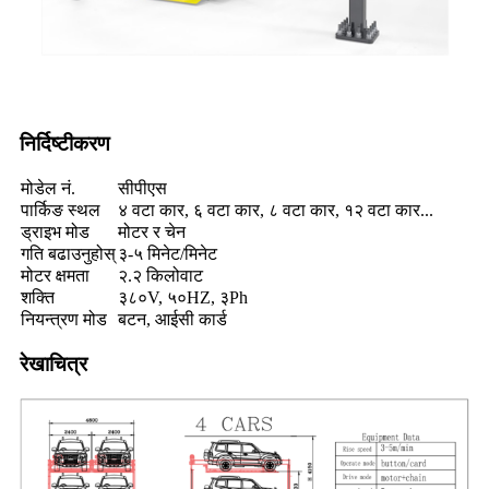
निर्दिष्टीकरण
मोडेल नं.
सीपीएस
पार्किङ स्थल
४ वटा कार, ६ वटा कार, ८ वटा कार, १२ वटा कार...
ड्राइभ मोड
मोटर र चेन
गति बढाउनुहोस्
३-५ मिनेट/मिनेट
मोटर क्षमता
२.२ किलोवाट
शक्ति
३८०V, ५०HZ, ३Ph
नियन्त्रण मोड
बटन, आईसी कार्ड
रेखाचित्र