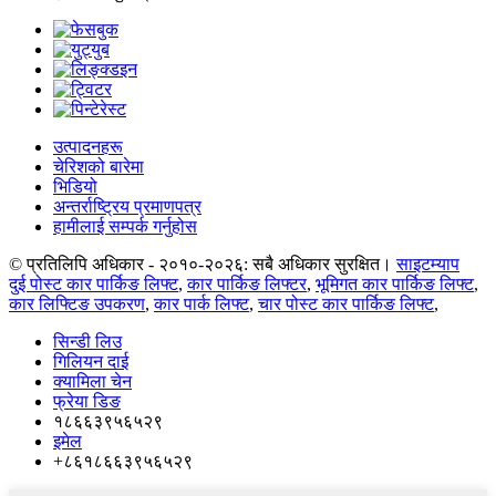
उत्पादनहरू
चेरिशको बारेमा
भिडियो
अन्तर्राष्ट्रिय प्रमाणपत्र
हामीलाई सम्पर्क गर्नुहोस
© प्रतिलिपि अधिकार - २०१०-२०२६: सबै अधिकार सुरक्षित।
साइटम्याप
दुई पोस्ट कार पार्किङ लिफ्ट
,
कार पार्किङ लिफ्टर
,
भूमिगत कार पार्किङ लिफ्ट
,
कार लिफ्टिङ उपकरण
,
कार पार्क लिफ्ट
,
चार पोस्ट कार पार्किङ लिफ्ट
,
सिन्डी लिउ
गिलियन दाई
क्यामिला चेन
फ्रेया डिङ
१८६६३९५६५२९
इमेल
+८६१८६६३९५६५२९