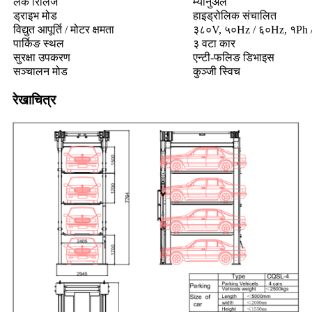
लक रिलिज
म्यानुअल
ड्राइभ मोड
हाइड्रोलिक संचालित
विद्युत आपूर्ति / मोटर क्षमता
३८०V, ५०Hz / ६०Hz, १Ph /
पार्किङ स्थल
३ वटा कार
सुरक्षा उपकरण
एन्टी-फलिङ डिभाइस
सञ्चालन मोड
कुञ्जी स्विच
रेखाचित्र