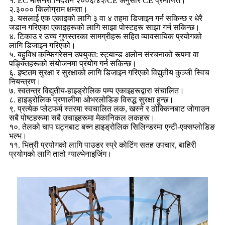
१. EC मेसिनरी निर्देशन २००६/४२/CE अनुसार CE प्रमाणित।
२.३००० किलोग्राम क्षमता।
३. यसलाई एक एकाइको लागि ३ वा ४ तहमा डिजाइन गर्न सकिन्छ र धेरै
जडान गरिएका एकाइहरूको लागि साझा पोस्टहरू साझा गर्न सकिन्छ।
४. टिकाउ र उच्च गुणस्तरका सामग्रीहरू सहित व्यावसायिक प्रयोगको
लागि डिजाइन गरिएको।
५. बहुविध कन्फिगरेसन उपयुक्त: स्ट्यान्ड अलोन संरचनाको रूपमा वा
पङ्क्तिहरूको संयोजनमा प्रयोग गर्न सकिन्छ।
६. इष्टतम सुरक्षा र सुरक्षाको लागि डिजाइन गरिएको विद्युतीय कुञ्जी स्विच
नियन्त्रण।
७. स्वतन्त्र विद्युतीय-हाइड्रोलिक पम्प एकाइहरूद्वारा संचालित।
८. हाइड्रोलिक प्रणालीमा ओभरलोडिङ विरुद्ध सुरक्षा हुन्छ।
९. प्रत्येक प्लेटफर्म स्तरमा स्वचालित लक, खस्ने र ठोक्किनबाट जोगाउन
सबै पोष्टहरूमा सबै उचाइहरूमा मेकानिकल लकहरू।
१०. तेलको चाप घट्नबाट बच्न हाइड्रोलिक सिलिन्डरमा एन्टी-एक्सप्लोडिङ
भल्भ।
११. भित्री प्रयोगको लागि पाउडर स्प्रे कोटिंग सतह उपचार, बाहिरी
प्रयोगको लागि तातो ग्याल्भेनाइजिंग।