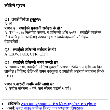
सोधिने प्रश्न
Q1: तपाईं निर्माता हुनुहुन्छ?
A: हो।
प्रश्न २। तपाईंको भुक्तानी सर्तहरू के हो?
A: T/T ५०% निक्षेपको रूपमा, र डेलिभरी अघि ५०%। तपाईंले ब्यालेन्स
तिर्न अघि हामी तपाईंलाई उत्पादनहरू र प्याकेजहरूको फोटोहरू
देखाउनेछौं।
Q3। तपाईंको डेलिभरी सर्तहरू के हो?
A: EXW, FOB, CFR, CIF।
Q4। तपाईंको डेलिभरी समय कस्तो छ?
A: सामान्यतया, तपाईंको अग्रिम भुक्तानी प्राप्त गरेपछि ४५ देखि ५० दिन
लाग्नेछ।विशिष्ट डेलिभरी समय वस्तुहरू र तपाईंको अर्डरको मात्रामा निर्भर
गर्दछ।
प्रश्न ५.वारेन्टी अवधि कति लामो छ?
A: स्टील संरचना ५ वर्ष, सबै स्पेयर पार्ट्स १ वर्ष।
अघिल्लो:
डबल कार स्ट्याकर पार्किङ लिफ्ट दुई पोस्ट कार होइस्ट
अर्को:
डबल वाइड पार्किङ लिफ्ट कार भण्डारण लिफ्टहरू