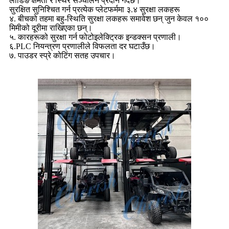
लोडिङ क्षमता र स्थिर सञ्चालन प्रदान गर्दछ।
सुरक्षित सुनिश्चित गर्न प्रत्येक प्लेटफर्ममा ३.४ सुरक्षा लकहरू
४. बीचको तहमा बहु-स्थिति सुरक्षा लकहरू समावेश छन् जुन केवल १००
मिमीको दूरीमा राखिएका छन्।
५. कारहरूको सुरक्षा गर्न फोटोइलेक्ट्रिक इन्डक्सन प्रणाली।
६.PLC नियन्त्रण प्रणालीले विफलता दर घटाउँछ।
७. पाउडर स्प्रे कोटिंग सतह उपचार।