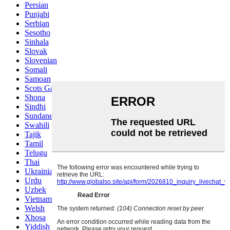
Persian
Punjabi
Serbian
Sesotho
Sinhala
Slovak
Slovenian
Somali
Samoan
Scots Gaelic
Shona
Sindhi
Sundanese
Swahili
Tajik
Tamil
Telugu
Thai
Ukrainian
Urdu
Uzbek
Vietnamese
Welsh
Xhosa
Yiddish