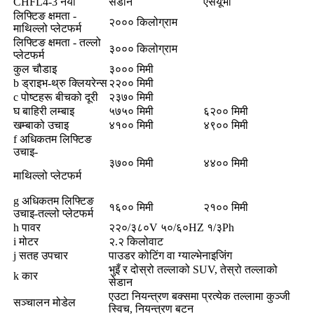
CHFL4-3 नयाँ
सेडान
एसयूभी
लिफ्टिङ क्षमता -
२००० किलोग्राम
माथिल्लो प्लेटफर्म
लिफ्टिङ क्षमता - तल्लो
३००० किलोग्राम
प्लेटफर्म
कुल चौडाइ
३००० मिमी
b ड्राइभ-थ्रु क्लियरेन्स
२२०० मिमी
c पोष्टहरू बीचको दूरी
२३७० मिमी
घ बाहिरी लम्बाइ
५७५० मिमी
६२०० मिमी
खम्बाको उचाइ
४१०० मिमी
४९०० मिमी
f अधिकतम लिफ्टिङ
उचाइ-
३७०० मिमी
४४०० मिमी
माथिल्लो प्लेटफर्म
g अधिकतम लिफ्टिङ
१६०० मिमी
२१०० मिमी
उचाइ-तल्लो प्लेटफर्म
h पावर
२२०/३८०V ५०/६०HZ १/३Ph
i मोटर
२.२ किलोवाट
j सतह उपचार
पाउडर कोटिंग वा ग्याल्भेनाइजिंग
भुइँ र दोस्रो तल्लाको SUV, तेस्रो तल्लाको
k कार
सेडान
एउटा नियन्त्रण बक्समा प्रत्येक तल्लामा कुञ्जी
सञ्चालन मोडेल
स्विच, नियन्त्रण बटन