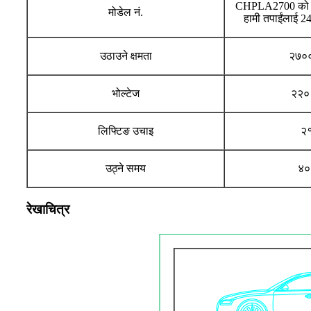
CHPLA2700 को लाग
मोडेल नं.
हामी तपाईंलाई 24 
उठाउने क्षमता
२७००
भोल्टेज
२२० 
लिफ्टिङ उचाइ
२१
उठ्ने समय
४०
रेखाचित्र