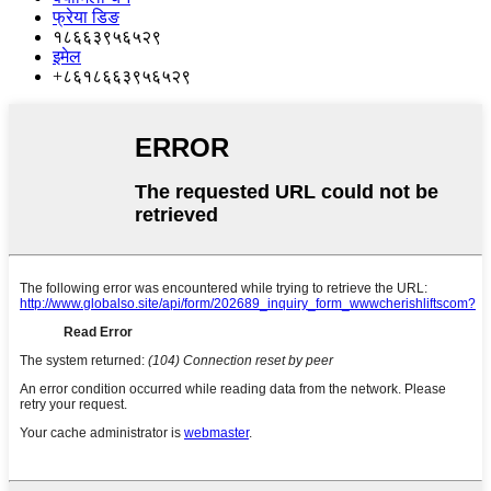
फ्रेया डिङ
१८६६३९५६५२९
इमेल
+८६१८६६३९५६५२९