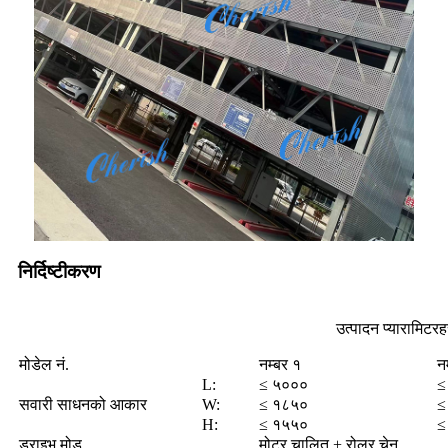
निर्दिष्टीकरण
उत्पादन प्यारामिटरह
मोडेल नं.
नम्बर १
न
L:
≤ ५०००
≤
सवारी साधनको आकार
W:
≤ १८५०
≤
H:
≤ १५५०
≤
ड्राइभ मोड
मोटर चालित + रोलर चेन