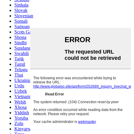
Sinhala
Slovak
Slovenian
Somali
Samoan
Scots Gaelic
Shona
Sindhi
Sundanese
Swahili
Tajik
Tamil
Telugu
Thai
Ukrainian
Urdu
Uzbek
Vietnamese
Welsh
Xhosa
Yiddish
Yoruba
Zulu
Kinyarwanda