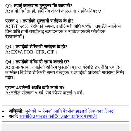
Q1: तपाईं कारखाना हुनुहुन्छ कि व्यापारी?
A: हामी निर्माता हौं, हामीसँग आफ्नै कारखाना र इन्जिनियर छ।
प्रश्न २। तपाईंको भुक्तानी सर्तहरू के हो?
A: T/T ५०% निक्षेपको रूपमा, र डेलिभरी अघि ५०%। तपाईंले ब्यालेन्स
तिर्न अघि हामी तपाईंलाई उत्पादनहरू र प्याकेजहरूको फोटोहरू
देखाउनेछौं।
Q3। तपाईंको डेलिभरी सर्तहरू के हो?
A: EXW, FOB, CFR, CIF।
Q4। तपाईंको डेलिभरी समय कस्तो छ?
A: सामान्यतया, तपाईंको अग्रिम भुक्तानी प्राप्त गरेपछि ४५ देखि ५० दिन
लाग्नेछ।विशिष्ट डेलिभरी समय वस्तुहरू र तपाईंको अर्डरको मात्रामा निर्भर
गर्दछ।
प्रश्न ७.वारेन्टी अवधि कति लामो छ?
A: स्टील संरचना ५ वर्ष, सबै स्पेयर पार्ट्स १ वर्ष।
अघिल्लो:
लुकेको ग्यारेजको लागि बेस्पोक हाइड्रोलिक कार लिफ्ट
अर्को:
स्वचालित पाउडर कोटिंग लाइन कन्वेयर प्रणाली