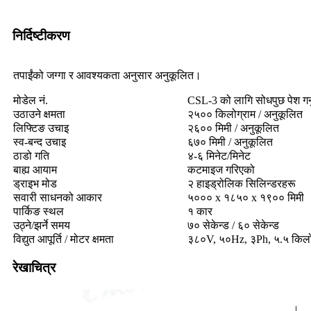
निर्दिष्टीकरण
तपाईंको जग्गा र आवश्यकता अनुसार अनुकूलित।
मोडेल नं.
CSL-3 को लागि सोधपुछ पेश गर्नुह
उठाउने क्षमता
२५०० किलोग्राम / अनुकूलित
लिफ्टिङ उचाइ
२६०० मिमी / अनुकूलित
स्व-बन्द उचाइ
६७० मिमी / अनुकूलित
ठाडो गति
४-६ मिनेट/मिनेट
बाह्य आयाम
कटमाइज गरिएको
ड्राइभ मोड
२ हाइड्रोलिक सिलिन्डरहरू
सवारी साधनको आकार
५००० x १८५० x १९०० मिमी
पार्किङ स्थल
१ कार
उठ्ने/झर्ने समय
७० सेकेन्ड / ६० सेकेन्ड
विद्युत आपूर्ति / मोटर क्षमता
३८०V, ५०Hz, ३Ph, ५.५ किल
रेखाचित्र