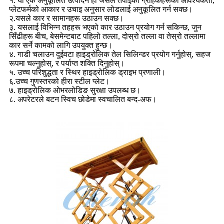
१. यो एक अनुकूलित उत्पादन हो जसले तपाईंको ग्राहकहरूको आवश्यकता,
प्लेटफर्मको आकार र उचाइ अनुसार लोडलाई अनुकूलित गर्न सक्छ।
२.यसले कार र सामानहरू उठाउन सक्छ।
३. यसलाई विभिन्न तहहरू भएको कार उठाउन प्रयोग गर्न सकिन्छ, जुन
सिँढीहरू बीच, बेसमेन्टबाट पहिलो तल्ला, दोस्रो तल्ला वा तेस्रो तल्लामा
कार सर्ने कामको लागि उपयुक्त हुन्छ।
४. गाडी चलाउन दुईवटा हाइड्रोलिक तेल सिलिन्डर प्रयोग गर्नुहोस्, सहज
रूपमा चल्नुहोस्, र पर्याप्त शक्ति दिनुहोस्।
५. उच्च परिशुद्धता र स्थिर हाइड्रोलिक ड्राइभ प्रणाली।
६.उच्च गुणस्तरको हीरा स्टील प्लेट।
७. हाइड्रोलिक ओभरलोडिङ सुरक्षा उपलब्ध छ।
८. अपरेटरले बटन स्विच छोडेमा स्वचालित बन्द-अफ।