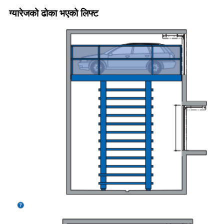
ग्यारेजको ढोका भएको लिफ्ट