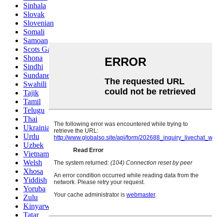
Sinhala
Slovak
Slovenian
Somali
Samoan
Scots Gaelic
Shona
Sindhi
Sundanese
Swahili
Tajik
Tamil
Telugu
Thai
Ukrainian
Urdu
Uzbek
Vietnamese
Welsh
Xhosa
Yiddish
Yoruba
Zulu
Kinyarwanda
Tatar