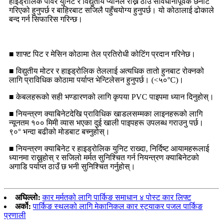
हाइड्रोलिक पावर युनिट र विद्युतीय प्यानल राख्ने ठाउँ सावधानीपूर्वक छनोट
गरिएको हुनुपर्छ र बाहिरबाट सजिलै पहुँचयोग्य हुनुपर्छ। यो कोठालाई ढोकाले
बन्द गर्न सिफारिस गरिन्छ।
■ शाफ्ट पिट र मेसिन कोठामा तेल प्रतिरोधी कोटिंग प्रदान गरिनेछ।
■ विद्युतीय मोटर र हाइड्रोलिक तेललाई अत्यधिक तातो हुनबाट रोक्नको
लागि प्राविधिक कोठामा पर्याप्त भेन्टिलेसन हुनुपर्छ। (<५०°C)।
■ केबलहरूको सही भण्डारणको लागि कृपया PVC पाइपमा ध्यान दिनुहोस्।
■ नियन्त्रण क्याबिनेटदेखि प्राविधिक खाडलसम्मका लाइनहरूको लागि
न्यूनतम १०० मिमी व्यास भएका दुई खाली पाइपहरू उपलब्ध गराउनु पर्छ।
९०° भन्दा बढीको मोडबाट बच्नुहोस्।
■ नियन्त्रण क्याबिनेट र हाइड्रोलिक युनिट राख्दा, निर्दिष्ट आयामहरूलाई
ध्यानमा राख्नुहोस् र सजिलो मर्मत सुनिश्चित गर्न नियन्त्रण क्याबिनेटको
अगाडि पर्याप्त ठाउँ छ भनी सुनिश्चित गर्नुहोस्।
अघिल्लो:
कार मर्मतको लागि पार्किङ समाधान ४ पोस्ट कार लिफ्ट
अर्को:
पार्किङ स्थलको लागि मेकानिकल कार स्ट्याकर पजल पार्किङ
प्रणाली