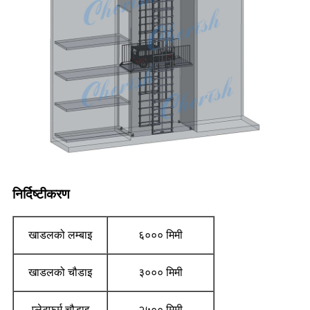
निर्दिष्टीकरण
खाडलको लम्बाइ
६००० मिमी
खाडलको चौडाइ
३००० मिमी
प्लेटफर्म चौडाइ
२५०० मिमी