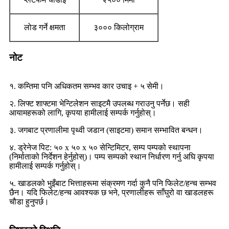
लोड गर्ने क्षमता
३००० किलोग्राम
नोट
१. कम्तिमा पनि अधिकतम सम्भव कार उचाइ + ५ सेमी।
२. लिफ्ट शाफ्टमा भेन्टिलेशन साइटमै उपलब्ध गराउनु पर्नेछ। सही
आयामहरूको लागि, कृपया हामीलाई सम्पर्क गर्नुहोस्।
३. जगबाट प्रणालीमा पृथ्वी जडान (साइटमा) समान सम्भावित बन्धन।
४. ड्रेनेज पिट: ५० x ५० x ५० सेन्टिमिटर, सम्प पम्पको स्थापना
(निर्माताको निर्देशन हेर्नुहोस्)। पम्प सम्पको स्थान निर्धारण गर्नु अघि कृपया
हामीलाई सम्पर्क गर्नुहोस्।
५. खाडलको भुइँबाट भित्ताहरूमा संक्रमण गर्दा कुनै पनि फिलेट/हन्च सम्भव
छैन। यदि फिलेट/हन्च आवश्यक छ भने, प्रणालीहरू साँघुरो वा खाडलहरू
चौडा हुनुपर्छ।