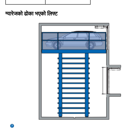
ग्यारेजको ढोका भएको लिफ्ट