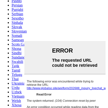
Pashto
Persian
Punjabi
Serbian
Sesotho
Sinhala
Slovak
Slovenian
Somali
Samoan
Scots Gaelic
Shona
Sindhi
Sundanese
Swahili
Tajik
Tamil
Telugu
Thai
Ukrainian
Urdu
Uzbek
Vietnamese
Welsh
Xhosa