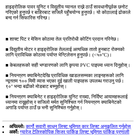
हाइड्रोलिक पावर युनिट र विद्युतीय प्यानल राख्ने ठाउँ सावधानीपूर्वक छनोट
गरिएको हुनुपर्छ र बाहिरबाट सजिलै पहुँचयोग्य हुनुपर्छ। यो कोठालाई ढोकाले
बन्द गर्न सिफारिस गरिन्छ।
■ शाफ्ट पिट र मेसिन कोठामा तेल प्रतिरोधी कोटिंग प्रदान गरिनेछ।
■ विद्युतीय मोटर र हाइड्रोलिक तेललाई अत्यधिक तातो हुनबाट रोक्नको
लागि प्राविधिक कोठामा पर्याप्त भेन्टिलेसन हुनुपर्छ। (<५०°C)।
■ केबलहरूको सही भण्डारणको लागि कृपया PVC पाइपमा ध्यान दिनुहोस्।
■ नियन्त्रण क्याबिनेटदेखि प्राविधिक खाडलसम्मका लाइनहरूको लागि
न्यूनतम १०० मिमी व्यास भएका दुई खाली पाइपहरू उपलब्ध गराउनु पर्छ।
९०° भन्दा बढीको मोडबाट बच्नुहोस्।
■ नियन्त्रण क्याबिनेट र हाइड्रोलिक युनिट राख्दा, निर्दिष्ट आयामहरूलाई
ध्यानमा राख्नुहोस् र सजिलो मर्मत सुनिश्चित गर्न नियन्त्रण क्याबिनेटको
अगाडि पर्याप्त ठाउँ छ भनी सुनिश्चित गर्नुहोस्।
अघिल्लो:
कार्गो सवारी साधन लिफ्ट भूमिगत कार लिफ्ट अनुकूलित गर्नुहोस्
अर्को:
ग्यारेज टेलिस्कोपिक सिजर पार्किङ लिफ्ट भूमिगत पार्किङ प्रणाली