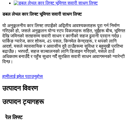
डबल लेभल कार लिफ्ट भूमिगत सवारी साधन लिफ्ट
यो अनुकूलनीय कार लिफ्ट तपाईंको अद्वितीय आवश्यकताहरू पूरा गर्न निर्माण
गरिएको हो, जसले अनुकूलन योग्य स्टप विकल्पहरू सहित, भुइँहरू बीच, भूमिगत
देखि जमिनको सतहसम्म सवारी साधन र कार्गोको सहज ढुवानी प्रदान गर्दछ।
पार्किङ ग्यारेज, कार शोरूम, 4S पसल, किनमेल केन्द्रहरू, र थपको लागि
आदर्श, यसले व्यावसायिक र आवासीय दुवै ठाउँहरूमा सुविधा र बहुमुखी प्रतिभा
बढाउँछ। भरपर्दो, सहज सञ्चालनको लागि डिजाइन गरिएको, यसले ठाउँ
अधिकतम बनाउँदै र पहुँच सुधार गर्दै सुरक्षित सवारी साधन आवागमनको ग्यारेन्टी
दिन्छ।
हामीलाई इमेल पठाउनुहोस्
उत्पादन विवरण
उत्पादन ट्यागहरू
रेल लिफ्ट