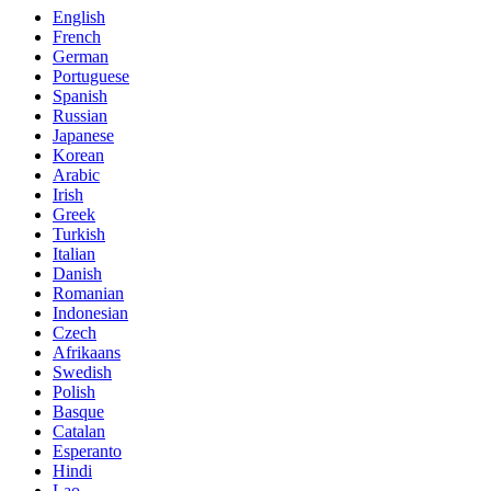
English
French
German
Portuguese
Spanish
Russian
Japanese
Korean
Arabic
Irish
Greek
Turkish
Italian
Danish
Romanian
Indonesian
Czech
Afrikaans
Swedish
Polish
Basque
Catalan
Esperanto
Hindi
Lao