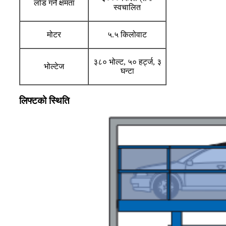
लोड गर्ने क्षमता
स्वचालित
मोटर
५.५ किलोवाट
३८० भोल्ट, ५० हर्ट्ज, ३
भोल्टेज
घन्टा
लिफ्टको स्थिति