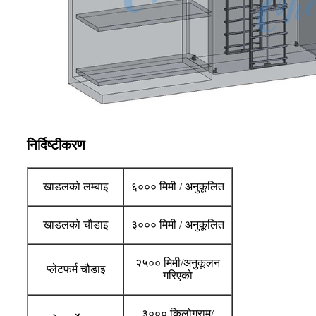
निर्दिष्टीकरण
खाडलको लम्बाइ
६००० मिमी / अनुकूलित
खाडलको चौडाइ
३००० मिमी / अनुकूलित
२५०० मिमी/अनुकूलन
प्लेटफर्म चौडाइ
गरिएको
३००० किलोग्राम/