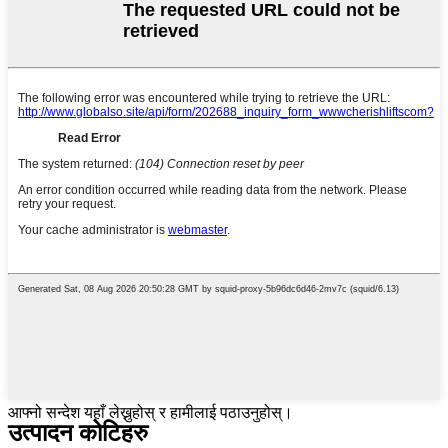
आफ्नो सन्देश यहाँ लेख्नुहोस् र हामीलाई पठाउनुहोस्।
उत्पादन कोटिहरु