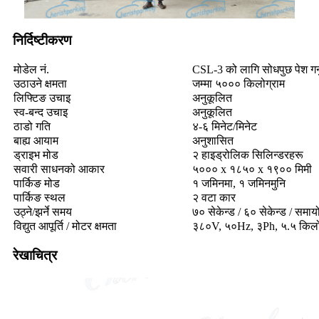
निर्दिष्टीकरण
मोडेल नं.
CSL-3 को लागि सोधपुछ पेश गर्नुह
उठाउने क्षमता
जम्मा ५००० किलोग्राम
लिफ्टिङ उचाइ
अनुकूलित
स्व-बन्द उचाइ
अनुकूलित
ठाडो गति
४-६ मिनेट/मिनेट
बाह्य आयाम
अनुशासित
ड्राइभ मोड
२ हाइड्रोलिक सिलिन्डरहरू
सवारी साधनको आकार
५००० x १८५० x १९०० मिमी
पार्किङ मोड
१ जमिनमा, १ जमिनमुनि
पार्किङ स्थल
२ वटा कार
उठ्ने/झर्ने समय
७० सेकेन्ड / ६० सेकेन्ड / समाय
विद्युत आपूर्ति / मोटर क्षमता
३८०V, ५०Hz, ३Ph, ५.५ किल
रेखाचित्र