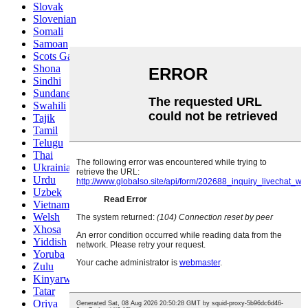
Slovak
Slovenian
Somali
Samoan
Scots Gaelic
Shona
Sindhi
Sundanese
Swahili
Tajik
Tamil
Telugu
Thai
Ukrainian
Urdu
Uzbek
Vietnamese
Welsh
Xhosa
Yiddish
Yoruba
Zulu
Kinyarwanda
Tatar
Oriya