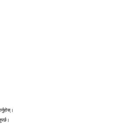
र्नुहोस्।
ुपर्छ।