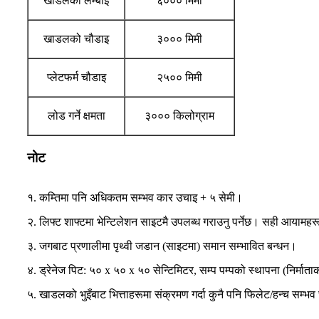
खाडलको लम्बाइ
६००० मिमी
खाडलको चौडाइ
३००० मिमी
प्लेटफर्म चौडाइ
२५०० मिमी
लोड गर्ने क्षमता
३००० किलोग्राम
नोट
१. कम्तिमा पनि अधिकतम सम्भव कार उचाइ + ५ सेमी।
२. लिफ्ट शाफ्टमा भेन्टिलेशन साइटमै उपलब्ध गराउनु पर्नेछ। सही आयामहरूक
३. जगबाट प्रणालीमा पृथ्वी जडान (साइटमा) समान सम्भावित बन्धन।
४. ड्रेनेज पिट: ५० x ५० x ५० सेन्टिमिटर, सम्प पम्पको स्थापना (निर्माताको न
५. खाडलको भुइँबाट भित्ताहरूमा संक्रमण गर्दा कुनै पनि फिलेट/हन्च सम्भ