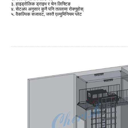
३. हाइड्रोलिक ड्राइभ र चेन लिफ्टिङ
४. सेटअप अनुसार कुनै पनि तल्लामा रोक्नुहोस्
५. वैकल्पिक सजावट, जस्तै एल्युमिनियम प्लेट