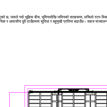
एको छ, जसले गर्दा भुइँहरू बीच, भूमिगतदेखि जमिनको सतहसम्म, लचिलो स्टप विकल्
क र आवासीय दुवै ठाउँहरूमा सुविधा र बहुमुखी प्रतिभा बढाउँछ। सहज सञ्चालनको