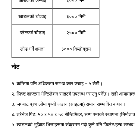
खाडलको लम्बाइ
६००० मिमी
खाडलको चौडाइ
३००० मिमी
प्लेटफर्म चौडाइ
२५०० मिमी
लोड गर्ने क्षमता
३००० किलोग्राम
नोट
१. कम्तिमा पनि अधिकतम सम्भव कार उचाइ + ५ सेमी।
२. लिफ्ट शाफ्टमा भेन्टिलेशन साइटमै उपलब्ध गराउनु पर्नेछ। सही आयामहरूक
३. जगबाट प्रणालीमा पृथ्वी जडान (साइटमा) समान सम्भावित बन्धन।
४. ड्रेनेज पिट: ५० x ५० x ५० सेन्टिमिटर, सम्प पम्पको स्थापना (निर्माताको न
५. खाडलको भुइँबाट भित्ताहरूमा संक्रमण गर्दा कुनै पनि फिलेट/हन्च सम्भ