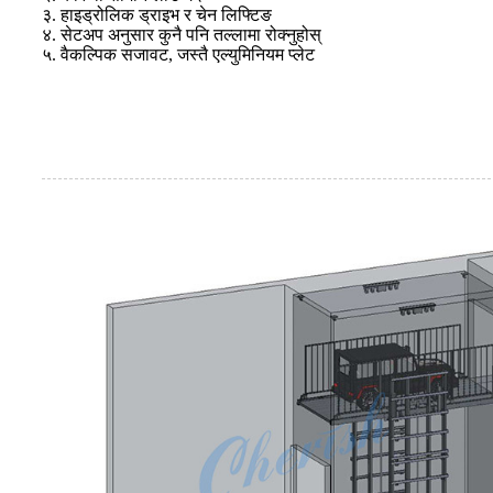
३. हाइड्रोलिक ड्राइभ र चेन लिफ्टिङ
४. सेटअप अनुसार कुनै पनि तल्लामा रोक्नुहोस्
५. वैकल्पिक सजावट, जस्तै एल्युमिनियम प्लेट