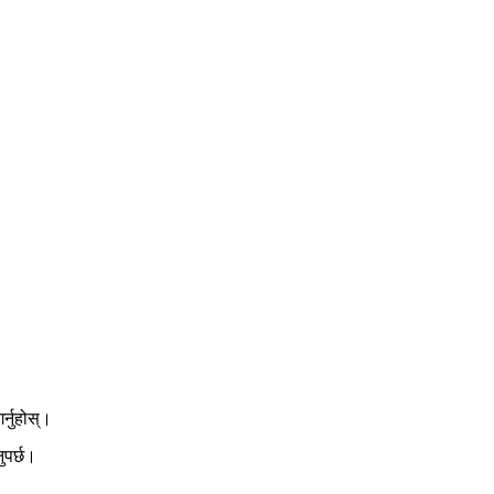
र्नुहोस्।
ुपर्छ।