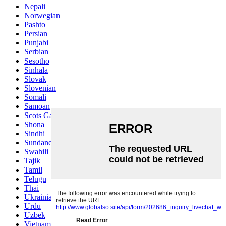
Nepali
Norwegian
Pashto
Persian
Punjabi
Serbian
Sesotho
Sinhala
Slovak
Slovenian
Somali
Samoan
Scots Gaelic
Shona
Sindhi
Sundanese
Swahili
Tajik
Tamil
Telugu
Thai
Ukrainian
Urdu
Uzbek
Vietnamese