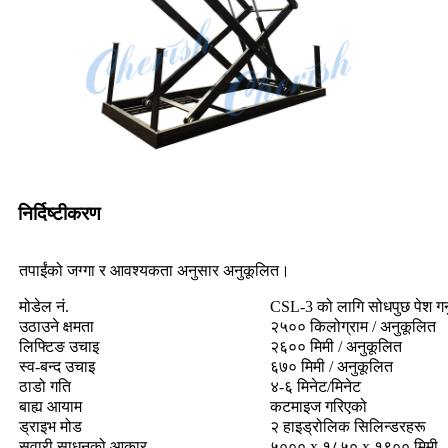
निर्दिष्टीकरण
तपाईंको जग्गा र आवश्यकता अनुसार अनुकूलित।
मोडेल नं.
CSL-3 को लागि सोधपुछ पेश गर्नुह
उठाउने क्षमता
२५०० किलोग्राम / अनुकूलित
लिफ्टिङ उचाइ
२६०० मिमी / अनुकूलित
स्व-बन्द उचाइ
६७० मिमी / अनुकूलित
ठाडो गति
४-६ मिनेट/मिनेट
बाह्य आयाम
कटमाइज गरिएको
ड्राइभ मोड
२ हाइड्रोलिक सिलिन्डरहरू
सवारी साधनको आकार
५००० x १८५० x १९०० मिमी