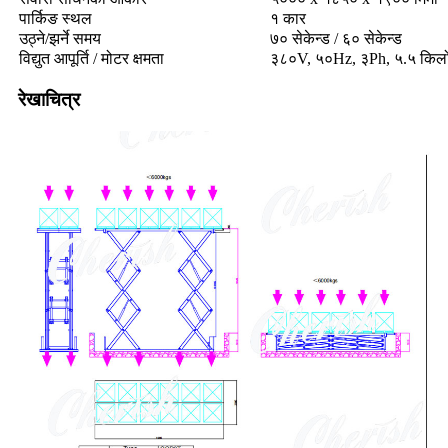
पार्किङ स्थल
१ कार
उठ्ने/झर्ने समय
७० सेकेन्ड / ६० सेकेन्ड
विद्युत आपूर्ति / मोटर क्षमता
३८०V, ५०Hz, ३Ph, ५.५ किल
रेखाचित्र