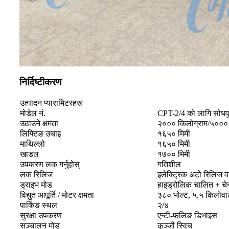
निर्दिष्टीकरण
उत्पादन प्यारामिटरहरू
मोडेल नं.
CPT-2/4 को लागि सोधपुछ प
उठाउने क्षमता
२००० किलोग्राम/५००० 
लिफ्टिङ उचाइ
१६५० मिमी
माथिल्लो
१६५० मिमी
खाडल
१७०० मिमी
उपकरण लक गर्नुहोस्
गतिशील
लक रिलिज
इलेक्ट्रिक अटो रिलिज व
ड्राइभ मोड
हाइड्रोलिक चालित + चे
विद्युत आपूर्ति / मोटर क्षमता
३८० भोल्ट, ५.५ किलोवाट
पार्किङ स्थल
२/४
सुरक्षा उपकरण
एन्टी-फलिङ डिभाइस
सञ्चालन मोड
कुञ्जी स्विच