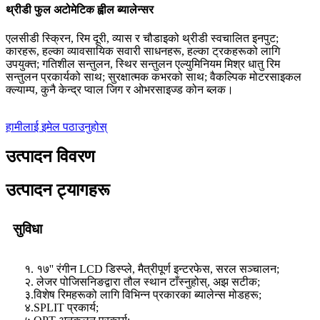
थ्रीडी फुल अटोमेटिक ह्वील ब्यालेन्सर
एलसीडी स्क्रिन, रिम दूरी, व्यास र चौडाइको थ्रीडी स्वचालित इनपुट;
कारहरू, हल्का व्यावसायिक सवारी साधनहरू, हल्का ट्रकहरूको लागि
उपयुक्त; गतिशील सन्तुलन, स्थिर सन्तुलन एल्युमिनियम मिश्र धातु रिम
सन्तुलन प्रकार्यको साथ; सुरक्षात्मक कभरको साथ; वैकल्पिक मोटरसाइकल
क्ल्याम्प, कुनै केन्द्र प्वाल जिग र ओभरसाइज्ड कोन ब्लक।
हामीलाई इमेल पठाउनुहोस्
उत्पादन विवरण
उत्पादन ट्यागहरू
सुविधा
१. १७'' रंगीन LCD डिस्प्ले, मैत्रीपूर्ण इन्टरफेस, सरल सञ्चालन;
२. लेजर पोजिसनिङद्वारा तौल स्थान टाँस्नुहोस्, अझ सटीक;
३.विशेष रिमहरूको लागि विभिन्न प्रकारका ब्यालेन्स मोडहरू;
४.SPLIT प्रकार्य;