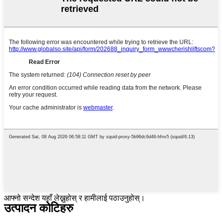
आफ्नो सन्देश यहाँ लेख्नुहोस् र हामीलाई पठाउनुहोस्।
उत्पादन कोटिहरु