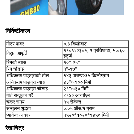
निर्दिष्टीकरण
मोटर पावर
०.३ किलोवाट
११०V/२३०V, १ प्रतिघण्टा, ५०/६०
विद्युत आपूर्ति
हर्ट्ज
रिमको व्यास
१०”-२५”
रिम चौडाइ
१”-१७”
अधिकतम पाङ्ग्राको तौल
१४३ पाउण्ड/६५ किलोग्राम
अधिकतम पाङ्ग्रा व्यास
४३”/११०० मिमी
अधिकतम पाङ्ग्रा चौडाइ
२१”/५३० मिमी
गति सन्तुलन गर्दै
≤१४० आरपीएम
चक्र समय
१५ सेकेन्ड
सन्तुलन शुद्धता
०.०५ औंस/१ ग्राम
प्याकेज आकार
१५२०*१०२०*१४५० मिमी
रेखाचित्र