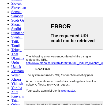
Slovak
Slovenian
Somali
Samoan
Scots Gaelic
Shona
Sindhi
Sundanese
Swahili
Tajik
Tamil
Telugu
Thai
Ukrainian
Urdu
Uzbek
Vietnamese
Welsh
Xhosa
Yiddish
Yoruba
Zulu
Kinyarwanda
Tatar
Oriya