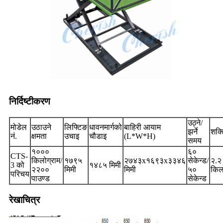
निर्दिष्टीकरण
उठ्ने/
मोडेल
उठाउने
लिफ्टिङ
धावनमार्गको
बाहिरी आयाम
झर्ने
शक्त
नं.
क्षमता
उचाइ
चौडाइ
(L*W*H)
समय
१०००
६०
CTS-
किलोग्राम/
१७९५
२७४३x१६९३x३३४६
सेकेन्ड/
२.२
3 को
१४८५ मिमी
२२००
मिमी
मिमी
५०
किल
परिचय
पाउण्ड
सेकेन्ड
रेखाचित्र