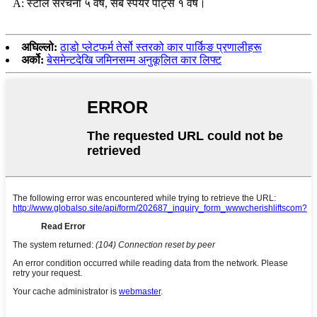
A: स्टील संरचना ५ वर्ष, सबै स्पेयर पार्ट्स १ वर्ष।
अघिल्लो:
ठाडो प्लेटफर्म तेर्सो स्तरको कार पार्किङ प्रणालीहरू
अर्को:
बेसमेन्टदेखि जमिनसम्म अनुकूलित कार लिफ्ट