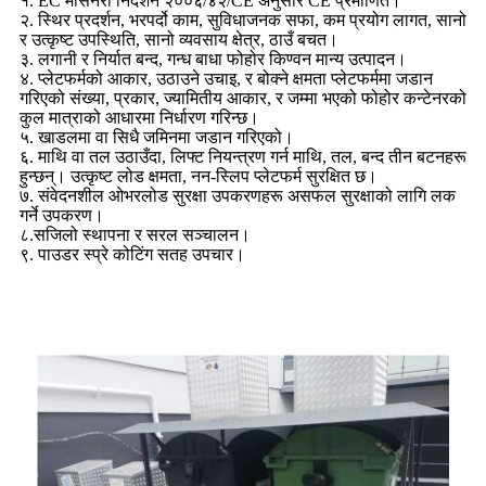
१. EC मेसिनरी निर्देशन २००६/४२/CE अनुसार CE प्रमाणित।
२. स्थिर प्रदर्शन, भरपर्दो काम, सुविधाजनक सफा, कम प्रयोग लागत, सानो
र उत्कृष्ट उपस्थिति, सानो व्यवसाय क्षेत्र, ठाउँ बचत।
३. लगानी र निर्यात बन्द, गन्ध बाधा फोहोर किण्वन मान्य उत्पादन।
४. प्लेटफर्मको आकार, उठाउने उचाइ, र बोक्ने क्षमता प्लेटफर्ममा जडान
गरिएको संख्या, प्रकार, ज्यामितीय आकार, र जम्मा भएको फोहोर कन्टेनरको
कुल मात्राको आधारमा निर्धारण गरिन्छ।
५. खाडलमा वा सिधै जमिनमा जडान गरिएको।
६. माथि वा तल उठाउँदा, लिफ्ट नियन्त्रण गर्न माथि, तल, बन्द तीन बटनहरू
हुन्छन्। उत्कृष्ट लोड क्षमता, नन-स्लिप प्लेटफर्म सुरक्षित छ।
७. संवेदनशील ओभरलोड सुरक्षा उपकरणहरू असफल सुरक्षाको लागि लक
गर्ने उपकरण।
८.सजिलो स्थापना र सरल सञ्चालन।
९. पाउडर स्प्रे कोटिंग सतह उपचार।