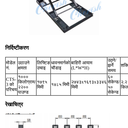
निर्दिष्टीकरण
उठ्ने/
मोडेल
उठाउने
लिफ्टिङ
धावनमार्गको
बाहिरी आयाम
झर्ने
शक्त
नं.
क्षमता
उचाइ
चौडाइ
(L*W*H)
समय
१०००
६०
CTS-
किलोग्राम/
१७९५
२७४३x१६९३x३३४६
सेकेन्ड/
२.२
3 को
१४८५ मिमी
२२००
मिमी
मिमी
५०
किल
परिचय
पाउण्ड
सेकेन्ड
रेखाचित्र