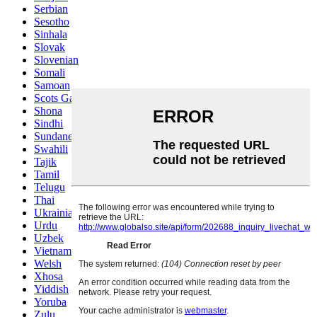
Serbian
Sesotho
Sinhala
Slovak
Slovenian
Somali
Samoan
Scots Gaelic
Shona
Sindhi
Sundanese
Swahili
Tajik
Tamil
Telugu
Thai
Ukrainian
Urdu
Uzbek
Vietnamese
Welsh
Xhosa
Yiddish
Yoruba
Zulu