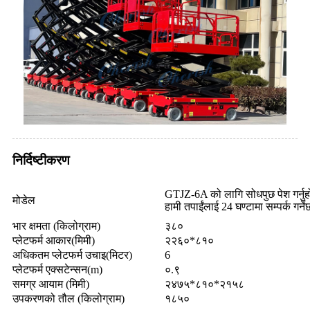
निर्दिष्टीकरण
GTJZ-6A को लागि सोधपुछ पेश गर्नुह
मोडेल
हामी तपाईंलाई 24 घण्टामा सम्पर्क गर्ने
भार क्षमता (किलोग्राम)
३८०
प्लेटफर्म आकार(मिमी)
२२६०*८१०
अधिकतम प्लेटफर्म उचाइ(मिटर)
6
प्लेटफर्म एक्सटेन्सन(m)
०.९
समग्र आयाम (मिमी)
२४७५*८१०*२१५८
उपकरणको तौल (किलोग्राम)
१८५०