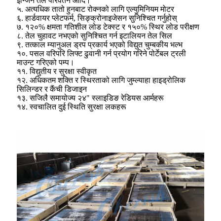
इन्जिन तेल परिवर्तन आदि।
५. अत्यधिक तातो हुनबाट रोक्नको लागि एल्युमिनियम मोटर
६. हार्डवायर प्लेटफर्म, सिङ्क्रोनाइजेसन सुनिश्चित गर्नुहोस्
७. १२०% क्षमता गतिशील लोड टेक्स्ट र १५०% स्थिर लोड परीक्षण
८. तेल चुहावट नभएको सुनिश्चित गर्न इटालियन तेल सिल
९. तत्काल म्यानुअल ड्रप प्रकार्य भएको विद्युत चुम्बकीय भल्भ
१०. पसल वरिपरि लिफ्ट ढुवानी गर्न प्रयोग गरिने पोर्टेबल ट्रली
माउन्ट गरिएको पम्प।
११. विद्युतीय र सुरक्षा स्वीकृत
१२. अधिकतम शक्ति र स्थिरताको लागि जुम्ल्याहा हाइड्रोलिक
सिलिन्डर र कैंची डिजाइन
१३. सजिलै समायोज्य २४" स्लाइडिङ रेडियस आर्महरू
१४. स्वचालित दुई स्थिति सुरक्षा लकहरू