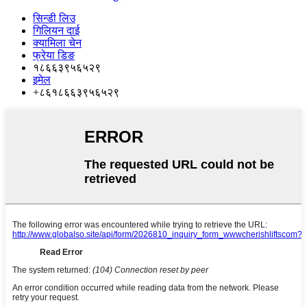
सिन्डी लिउ
गिलियन दाई
क्यामिला चेन
फ्रेया डिङ
१८६६३९५६५२९
इमेल
+८६१८६६३९५६५२९