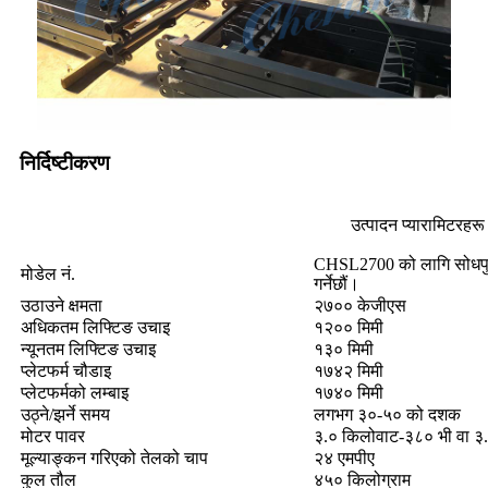
निर्दिष्टीकरण
उत्पादन प्यारामिटरहरू
CHSL2700 को लागि सोधपुछ पे
मोडेल नं.
गर्नेछौं।
उठाउने क्षमता
२७०० केजीएस
अधिकतम लिफ्टिङ उचाइ
१२०० मिमी
न्यूनतम लिफ्टिङ उचाइ
१३० मिमी
प्लेटफर्म चौडाइ
१७४२ मिमी
प्लेटफर्मको लम्बाइ
१७४० मिमी
उठ्ने/झर्ने समय
लगभग ३०-५० को दशक
मोटर पावर
३.० किलोवाट-३८० भी वा ३
मूल्याङ्कन गरिएको तेलको चाप
२४ एमपीए
कुल तौल
४५० किलोग्राम