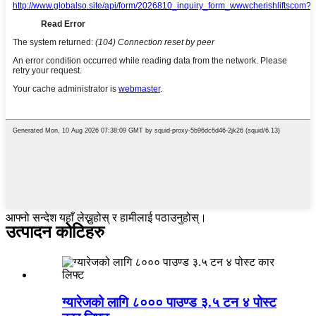
आफ्नो सन्देश यहाँ लेख्नुहोस् र हामीलाई पठाउनुहोस्।
उत्पादन कोटिहरु
ग्यारेजको लागि ८००० पाउण्ड ३.५ टन ४ पोस्ट