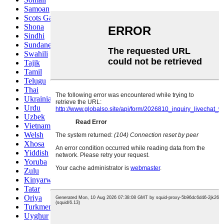
Samoan
Scots Gaelic
Shona
Sindhi
Sundanese
Swahili
Tajik
Tamil
Telugu
Thai
Ukrainian
Urdu
Uzbek
Vietnamese
Welsh
Xhosa
Yiddish
Yoruba
Zulu
Kinyarwanda
Tatar
Oriya
Turkmen
Uyghur