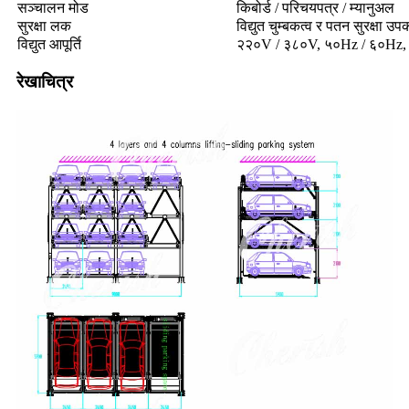
सञ्चालन मोड
किबोर्ड / परिचयपत्र / म्यानुअल
सुरक्षा लक
विद्युत चुम्बकत्व र पतन सुरक्षा 
विद्युत आपूर्ति
२२०V / ३८०V, ५०Hz / ६०Hz,
रेखाचित्र