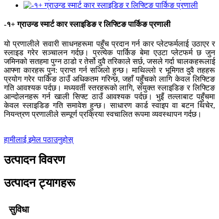
-१+ ग्राउन्ड स्मार्ट कार स्लाइडिङ र लिफ्टिङ पार्किङ प्रणाली
यो प्रणालीले सवारी साधनहरूमा पहुँच प्रदान गर्न कार प्लेटफर्मलाई उठाएर र
स्लाइड गरेर सञ्चालन गर्दछ। प्रत्येक पार्किङ बेमा एउटा प्लेटफर्म छ जुन
जमिनको सतहमा पुग्न ठाडो र तेर्सो दुवै तरिकाले सर्छ, जसले गर्दा चालकहरूलाई
आफ्ना कारहरू पुन: प्राप्त गर्न सजिलो हुन्छ। माथिल्लो र भूमिगत दुवै तहहरू
प्रयोग गरेर पार्किङ ठाउँ अधिकतम गरिन्छ, जहाँ पहुँचको लागि केवल लिफ्टिङ
गति आवश्यक पर्दछ। मध्यवर्ती स्तरहरूको लागि, संयुक्त स्लाइडिङ र लिफ्टिङ
आन्दोलनहरू गर्न खाली सिफ्ट ठाउँ आवश्यक पर्दछ। भुइँ तल्लाबाट पहुँचमा
केवल स्लाइडिङ गति समावेश हुन्छ। साधारण कार्ड स्वाइप वा बटन थिचेर,
नियन्त्रण प्रणालीले सम्पूर्ण प्रक्रिया स्वचालित रूपमा व्यवस्थापन गर्दछ।
हामीलाई इमेल पठाउनुहोस्
उत्पादन विवरण
उत्पादन ट्यागहरू
सुविधा