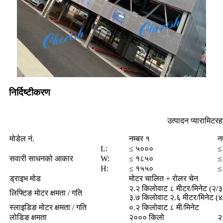
निर्दिष्टीकरण
उत्पादन प्यारामिटरह
मोडेल नं.
नम्बर १
न
L:
≤ ५०००
≤
सवारी साधनको आकार
W:
≤ १८५०
≤
H:
≤ १५५०
≤
ड्राइभ मोड
मोटर चालित + रोलर चेन
२.२ किलोवाट ८ मीटर/मिनेट (२/३ 
लिफ्टिङ मोटर क्षमता / गति
३.७ किलोवाट २.६ मीटर/मिनेट (४
स्लाइडिङ मोटर क्षमता / गति
०.२ किलोवाट ८ मी/मिनेट
लोडिङ क्षमता
२००० किलो
२