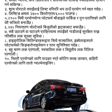
२. घरको ग्यारेज, कार डिलरशिप र सार्वजनिक पार्किङ स्थलहरूमा प्रयोग
गर्न सकिन्छ।
३. शून्य पोस्टले तपाईंलाई लिफ्ट वरिपरि थप ठाउँ प्रयोग गर्न मद्दत गर्दछ।
४. लिफ्टिङ क्षमता २७०० किलोग्राम/६००० पाउण्ड।
५.२१०० मिमी प्रयोगयोग्य प्लेटफर्म चौडाइले पार्किङ र पुनःप्राप्तिको लागि
धेरै सजिलो बनाउँछ।
६.२४v नियन्त्रण भोल्टेजले बिजुलीको झट्काबाट बचाउँछ।
७. सबै उठाउने वा घटाउने प्रक्रियामा तपाईंको गाडीलाई सुरक्षित राख्न
गतिशील लक सुरक्षा सुविधा।
८. हाइड्रोलिक सिलिन्डरहरूद्वारा सिधै सञ्चालित, इक्वेलाइजरले
प्लेटफर्मको सिङ्क्रोनाइजेसन र स्तर सुनिश्चित गर्दछ।
९. बहु चरण लक प्रणाली, स्वचालित लक र विद्युतीय लक रिलिज
प्रणाली।
१०. भित्री प्रयोगको लागि पाउडर स्प्रे कोटिंग सतह उपचार, बाहिरी
प्रयोगको लागि तातो ग्याल्भेनाइजिंग।