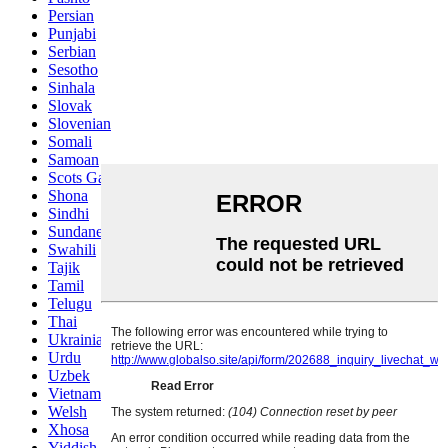
Persian
Punjabi
Serbian
Sesotho
Sinhala
Slovak
Slovenian
Somali
Samoan
Scots Gaelic
Shona
Sindhi
Sundanese
Swahili
Tajik
Tamil
Telugu
Thai
Ukrainian
Urdu
Uzbek
Vietnamese
Welsh
Xhosa
Yiddish