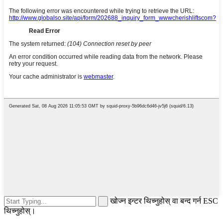
खोज्न इन्टर थिच्नुहोस् वा बन्द गर्न ESC
थिच्नुहोस्।