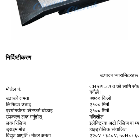
निर्दिष्टीकरण
उत्पादन प्यारामिटरहरू
CHSPL2700 को लागि सोधपुछ प
मोडेल नं.
गर्नेछौं।
उठाउने क्षमता
२७०० किलो
लिफ्टिङ उचाइ
२१०० मिमी
प्रयोगयोग्य प्लेटफर्म चौडाइ
२१०० मिमी
उपकरण लक गर्नुहोस्
गतिशील
लक रिलिज
इलेक्ट्रिक अटो रिलिज वा म्
ड्राइभ मोड
हाइड्रोलिक संचालित
विद्युत आपूर्ति / मोटर क्षमता
२२०V / ३८०V, ५०Hz / ६०