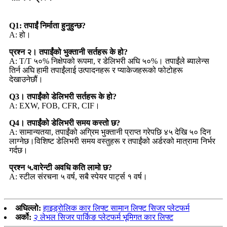
Q1: तपाईं निर्माता हुनुहुन्छ?
A: हो।
प्रश्न २। तपाईंको भुक्तानी सर्तहरू के हो?
A: T/T ५०% निक्षेपको रूपमा, र डेलिभरी अघि ५०%। तपाईंले ब्यालेन्स
तिर्न अघि हामी तपाईंलाई उत्पादनहरू र प्याकेजहरूको फोटोहरू
देखाउनेछौं।
Q3। तपाईंको डेलिभरी सर्तहरू के हो?
A: EXW, FOB, CFR, CIF।
Q4। तपाईंको डेलिभरी समय कस्तो छ?
A: सामान्यतया, तपाईंको अग्रिम भुक्तानी प्राप्त गरेपछि ४५ देखि ५० दिन
लाग्नेछ।विशिष्ट डेलिभरी समय वस्तुहरू र तपाईंको अर्डरको मात्रामा निर्भर
गर्दछ।
प्रश्न ५.वारेन्टी अवधि कति लामो छ?
A: स्टील संरचना ५ वर्ष, सबै स्पेयर पार्ट्स १ वर्ष।
अघिल्लो:
हाइड्रोलिक कार लिफ्ट सामान लिफ्ट सिजर प्लेटफर्म
अर्को:
२ लेभल सिजर पार्किङ प्लेटफर्म भूमिगत कार लिफ्ट