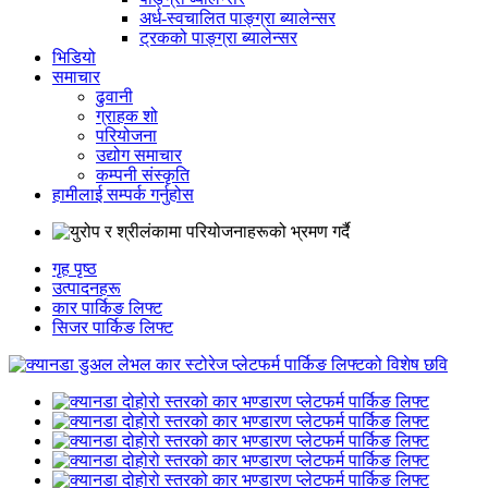
अर्ध-स्वचालित पाङ्ग्रा ब्यालेन्सर
ट्रकको पाङ्ग्रा ब्यालेन्सर
भिडियो
समाचार
ढुवानी
ग्राहक शो
परियोजना
उद्योग समाचार
कम्पनी संस्कृति
हामीलाई सम्पर्क गर्नुहोस
गृह पृष्ठ
उत्पादनहरू
कार पार्किङ लिफ्ट
सिजर पार्किङ लिफ्ट