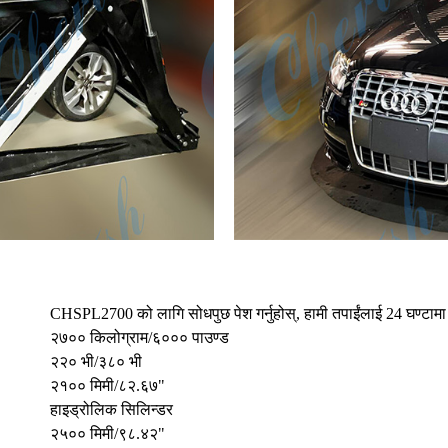
CHSPL2700 को लागि सोधपुछ पेश गर्नुहोस्, हामी तपाईंलाई 24 घण्टामा सम
२७०० किलोग्राम/६००० पाउण्ड
२२० भी/३८० भी
२१०० मिमी/८२.६७"
हाइड्रोलिक सिलिन्डर
२५०० मिमी/९८.४२"