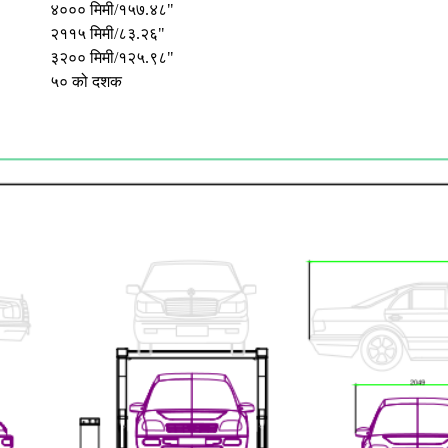
४००० मिमी/१५७.४८"
२११५ मिमी/८३.२६"
३२०० मिमी/१२५.९८"
५० को दशक