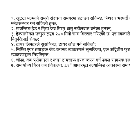
१. खुट्टा भल्भको राम्रो संरचना समग्रमा हटाउन सकिन्छ, स्थिर र भरपर्दो
मर्मतसम्भार गर्न सजिलो हुन्छ;
२. माउन्टिङ हेड र ग्रिप जब मिश्र धातु स्टीलबाट बनेका हुन्छन्,
३. हेक्सागोनल उन्मुख ट्यूब २७० मिमी सम्म विस्तार गरिएको छ, प्रभावकार
विकृतिलाई रोक्छ;
४. टायर लिफ्टरले सुसज्जित, टायर लोड गर्न सजिलो;
५. निर्मित एयर ट्याङ्क जेट-ब्लास्ट उपकरणले सुसज्जित, एक अद्वितीय फुट
उपकरणद्वारा नियन्त्रित;
६. चौडा, कम प्रोफाइल र कडा टायरहरू हस्तान्तरण गर्न डबल सहायक ह
७. समायोज्य ग्रिप जब (विकल्प), ±२” आधारभूत क्ल्याम्पिङ आकारमा समा