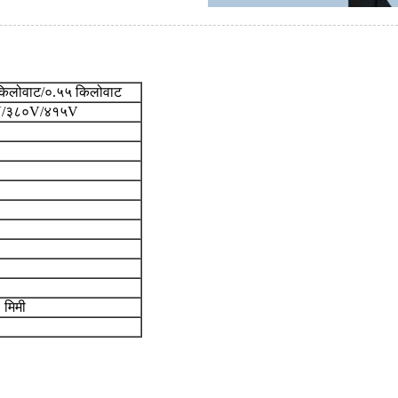
किलोवाट/०.५५ किलोवाट
V/३८०V/४१५V
मिमी