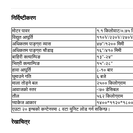
निर्दिष्टीकरण
मोटर पावर
१.१ किलोवाट/०.७५ 
विद्युत आपूर्ति
११०V/२२०V/२४०
अधिकतम पाङ्ग्रा व्यास
४७"/१२०० मिमी
अधिकतम पाङ्ग्रा चौडाइ
१६"/४१० मिमी
बाहिरी क्ल्याम्पिङ
१३"-२४"
भित्री क्ल्याम्पिङ
१५"-२८"
हावा आपूर्ति
८-१० बार
घुमाउने गति
६ बजे
माला तोड्ने बल
२५०० किलोग्राम
आवाजको स्तर
<७० डेसिबल
तौल
५६२ किलोग्राम
प्याकेज आकार
१४००*११२०*१८०० 
एउटा २० इन्चको कन्टेनरमा ८ वटा युनिट लोड गर्न सकिन्छ।
रेखाचित्र