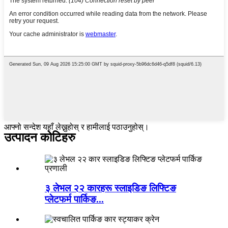
आफ्नो सन्देश यहाँ लेख्नुहोस् र हामीलाई पठाउनुहोस्।
उत्पादन कोटिहरु
३ लेभल २२ कारहरू स्लाइडिङ लिफ्टिङ
प्लेटफर्म पार्किङ...