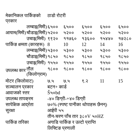
मेकानिकल पार्किङको
ठाडो रोटरी
प्रकार
लम्बाइ(मिमी)
६५००
६५००
६५००
६५००
६५००
आयाम(मिमी)
चौडाइ(मिमी)
५२००
५२००
५२००
५२००
५२००
उचाइ(मिमी)
९९२०
११७६०
१३६००
१५४४०
१७२८०
पार्किङ क्षमता (कारहरू)
8
10
12
14
16
लम्बाइ(मिमी)
५३००
५३००
५३००
५३००
५३००
चौडाइ(मिमी)
१८५०
१८५०
१८५०
१८५०
१८५०
उचाइ(मिमी)
१५५०
१५५०
१५५०
१५५०
१५५०
तौल
१८००
१८००
१८००
१८००
१८००
उपलब्ध कार
(किलोग्राम)
मोटर (किलोवाट)
७.५
७.५
९.२
11
15
सञ्चालन प्रकार
बटन+ कार्ड
आवाजको स्तर
Š५०bd
उपलब्ध तापक्रम
-४० डिग्री-+४० डिग्री
सापेक्षिक आर्द्रता
७०% (स्पष्ट पानीका थोपाहरू छैनन्)
सुरक्षा
आईपी ​​५५
तीन-चरण पाँच तार ३८०V ५०HZ
पार्किङ तरिका
अगाडि पार्किङ र उल्टो प्राप्ति
लिफ्टिङ प्रणाली