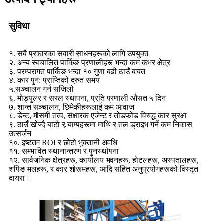
सुविधा
१. सबै प्रकारका सवारी साधनहरूको लागि उपयुक्त
२. अन्य स्वचालित पार्किङ प्रणालीहरू भन्दा कम कभर क्षेत्र
३. परम्परागत पार्किङ भन्दा १० गुणा बढी ठाउँ बचत
४. कार पुन: प्राप्तिको द्रुत समय
५.सञ्चालन गर्न सजिलो
६. मोड्युलर र सरल स्थापना, प्रति प्रणाली औसत ५ दिन
७. शान्त सञ्चालन, छिमेकीहरूलाई कम आवाज
८. डेन्ट, मौसमी तत्व, संक्षारक एजेन्ट र तोडफोड विरुद्ध कार सुरक्षा
९. ठाउँ खोज्दै बाटो र र्‍याम्पहरूमा माथि र तल ड्राइभ गर्ने कम निकास
उत्सर्जन
१०. इष्टतम ROI र छोटो भुक्तानी अवधि
११. सम्भावित स्थानान्तरण र पुनर्स्थापना
१२. सार्वजनिक क्षेत्रहरू, कार्यालय भवनहरू, होटलहरू, अस्पतालहरू,
शपिङ मलहरू, र कार शोरूमहरू, आदि सहित अनुप्रयोगहरूको विस्तृत
दायरा।